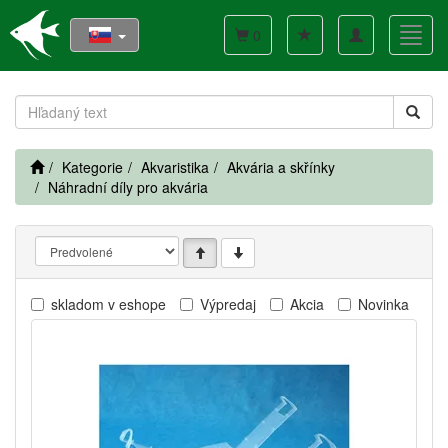
Toggle
Toggl
0
navigation
navig
Kategorie
Akvaristika
Akvária a skřínky
Náhradní díly pro akvária
skladom v eshope
Výpredaj
Akcia
Novinka