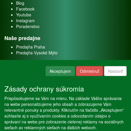
Blog
Facebook
Youtube
Instagram
Poradenstvo
Naše predajne
Predajňa Praha
Predajňa Vysoké Mýto
O nás
Akceptujem
Odmietnuť
Nastaviť
Kontakt
O firme
Zásady ochrany súkromia
Naše služby
Prispôsobujeme sa Vám na mieru. Na základe Vášho správania
Servis
na webe personalizujeme jeho obsah a zobrazujeme Vám
Predaj akváriových rýb
relevantné ponuky a produkty. Kliknutím na tlačidlo „Akceptujem“
Predaj akváriových rastlín
súhlasíte aj s využívaním cookies a odovzdaním údajov o
správaní na webe pre zobrazenie cielenej reklamy na sociálnych
sieťach av reklamných sieťach na ďalších weboch.