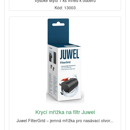
Vysoké Mýto 1 ks Ihned k odběru
Kód: 13003
Krycí mřížka na filtr Juwel
Juwel FilterGrid – jemná mřížka pro nasávací otvor...