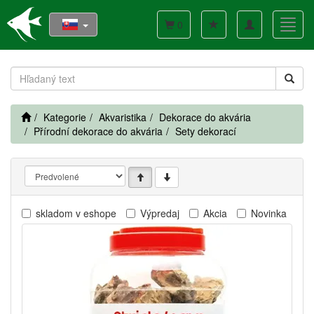
Toggle
Toggl
0
navigation
navig
Kategorie
Akvaristika
Dekorace do akvária
Přírodní dekorace do akvária
Sety dekorací
skladom v eshope
Výpredaj
Akcia
Novinka