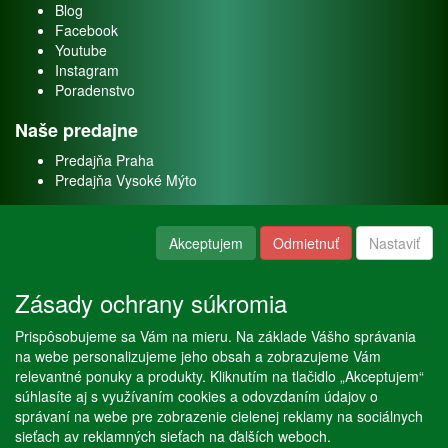
Blog
Facebook
Youtube
Instagram
Poradenstvo
Naše predajne
Predajňa Praha
Predajňa Vysoké Mýto
O nás
Akceptujem
Odmietnuť
Nastaviť
Kontakt
O firme
Zásady ochrany súkromia
Naše služby
Prispôsobujeme sa Vám na mieru. Na základe Vášho správania
Servis
na webe personalizujeme jeho obsah a zobrazujeme Vám
Predaj akváriových rýb
relevantné ponuky a produkty. Kliknutím na tlačidlo „Akceptujem“
Predaj akváriových rastlín
súhlasíte aj s využívaním cookies a odovzdaním údajov o
správaní na webe pre zobrazenie cielenej reklamy na sociálnych
sieťach av reklamných sieťach na ďalších weboch.