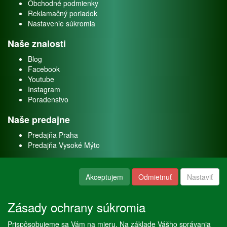
Obchodné podmienky
Reklamačný poriadok
Nastavenie súkromia
Naše znalosti
Blog
Facebook
Youtube
Instagram
Poradenstvo
Naše predajne
Predajňa Praha
Predajňa Vysoké Mýto
O nás
Akceptujem
Odmietnuť
Nastaviť
Kontakt
O firme
Zásady ochrany súkromia
Naše služby
Prispôsobujeme sa Vám na mieru. Na základe Vášho správania
Servis