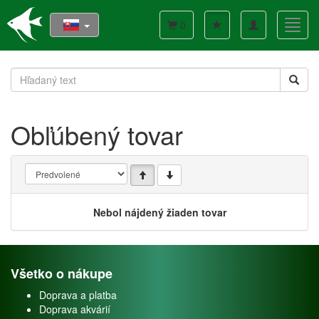
Toggle
Toggl
0
navigation
navig
Obľúbený tovar
Nebol nájdený žiaden tovar
Všetko o nákupe
Doprava a platba
Doprava akvárií