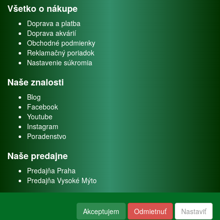
Všetko o nákupe
Doprava a platba
Doprava akvárií
Obchodné podmienky
Reklamačný poriadok
Nastavenie súkromia
Naše znalosti
Blog
Facebook
Youtube
Instagram
Poradenstvo
Naše predajne
Predajňa Praha
Predajňa Vysoké Mýto
O nás
Akceptujem
Odmietnuť
Nastaviť
Kontakt