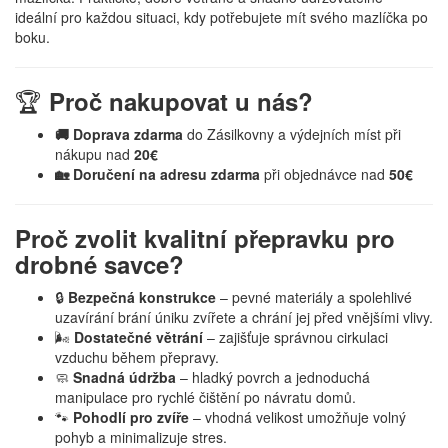
ideální pro každou situaci, kdy potřebujete mít svého mazlíčka po
boku.
🏆
Proč nakupovat u nás?
🚚 Doprava zdarma
do Zásilkovny a výdejních míst při
nákupu nad
20€
🏡 Doručení na adresu zdarma
při objednávce nad
50€
Proč zvolit kvalitní přepravku pro
drobné savce?
🔒
Bezpečná konstrukce
– pevné materiály a spolehlivé
uzavírání brání úniku zvířete a chrání jej před vnějšími vlivy.
🌬️
Dostatečné větrání
– zajišťuje správnou cirkulaci
vzduchu během přepravy.
🧼
Snadná údržba
– hladký povrch a jednoduchá
manipulace pro rychlé čištění po návratu domů.
🐾
Pohodlí pro zvíře
– vhodná velikost umožňuje volný
pohyb a minimalizuje stres.