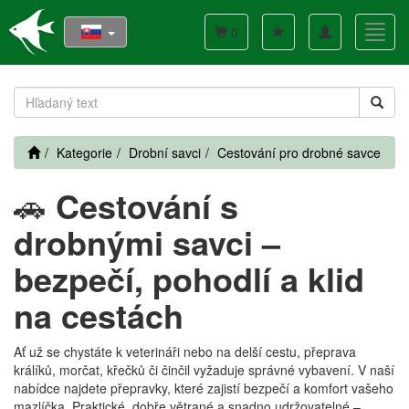
Toggle
Toggl
0
navigation
navig
Kategorie
Drobní savci
Cestování pro drobné savce
🚗
Cestování s
drobnými savci –
bezpečí, pohodlí a klid
na cestách
Ať už se chystáte k veterináři nebo na delší cestu, přeprava
králíků, morčat, křečků či činčil vyžaduje správné vybavení. V naší
nabídce najdete přepravky, které zajistí bezpečí a komfort vašeho
mazlíčka. Praktické, dobře větrané a snadno udržovatelné –