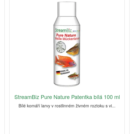
StreamBiz Pure Nature Patentka bílá 100 ml
Bílé komáří larvy v rostlinném živném roztoku s vi...