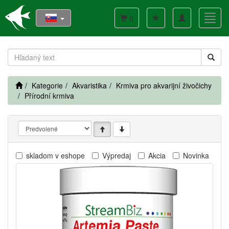
Toggle
Toggl
0
navigation
navig
Kategorie
Akvaristika
Krmiva pro akvarijní živočichy
Přírodní krmiva
skladom v eshope
Výpredaj
Akcia
Novinka