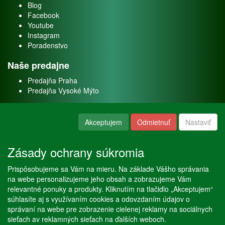
Blog
Facebook
Youtube
Instagram
Poradenstvo
Naše predajne
Predajňa Praha
Predajňa Vysoké Mýto
O nás
Akceptujem
Odmietnuť
Nastaviť
Kontakt
O firme
Zásady ochrany súkromia
Naše služby
Prispôsobujeme sa Vám na mieru. Na základe Vášho správania
Servis
na webe personalizujeme jeho obsah a zobrazujeme Vám
Predaj akváriových rýb
relevantné ponuky a produkty. Kliknutím na tlačidlo „Akceptujem“
Predaj akváriových rastlín
súhlasíte aj s využívaním cookies a odovzdaním údajov o
správaní na webe pre zobrazenie cielenej reklamy na sociálnych
sieťach av reklamných sieťach na ďalších weboch.