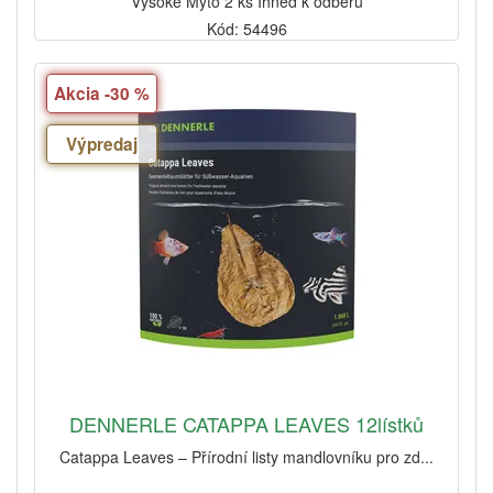
Vysoké Mýto 2 ks Ihned k odběru
Kód: 54496
Akcia -30 %
Výpredaj
DENNERLE CATAPPA LEAVES 12lístků
Catappa Leaves – Přírodní listy mandlovníku pro zd...