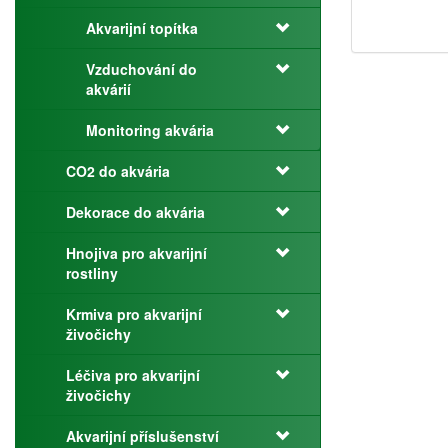
Akvarijní topítka
Vzduchování do
akvárií
Monitoring akvária
CO2 do akvária
Dekorace do akvária
Hnojiva pro akvarijní
rostliny
Krmiva pro akvarijní
živočichy
Léčiva pro akvarijní
živočichy
Akvarijní příslušenství