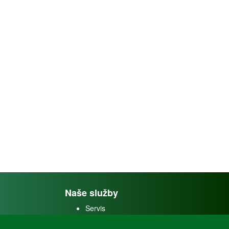
Naše služby
Servis
Predaj akváriových rýb
Predaj akváriových