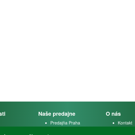
sti
Naše predajne
O nás
Predajňa Praha
Kontakt
k
Predajňa Vysoké Mýto
O firme