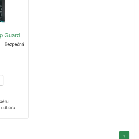
p Guard
 – Bezpečná
dběru
k odběru
1