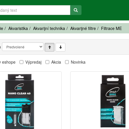
ie
Akvaristika
Akvarijní technika
Akvarijné filtre
Filtrace ME
a
v eshope
Výpredaj
Akcia
Novinka