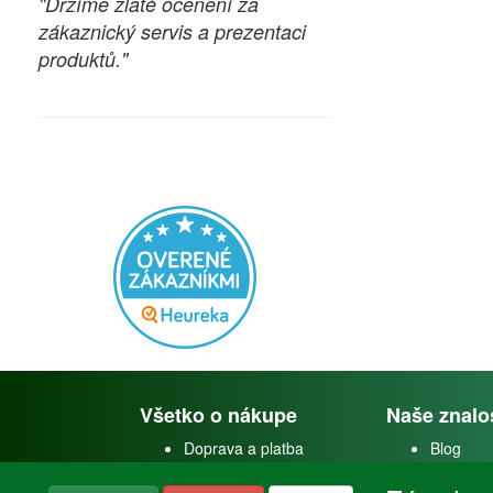
"Držíme zlaté ocenění za
zákaznický servis a prezentaci
produktů."
Všetko o nákupe
Naše znalo
Doprava a platba
Blog
Doprava akvárií
Faceboo
Obchodné podmienky
Youtube