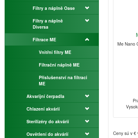
Filtry a náplně Oase
Filtry a náplně
Diversa
Filtrace ME
Me Nano Cl
Vnitřní filtry ME
Filtrační náplně ME
Příslušenství na filtraci
ME
Akvarijní čerpadla
Pr
Vysok
Chlazení akvárií
Sterilizéry do akvárií
Ceny sú v €
Osvětlení do akvárií