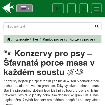
Toggle
Toggl
0
navigation
navig
Kategorie
Pes
Krmivo pro psy
Konzervy pro psy
🐾
Konzervy pro psy –
Šťavnatá porce masa v
každém soustu
🍖🐶
Konzervy nejsou jen zpestřením jídelníčku – jsou plnohodnotnou
a chutnou alternativou ke granulím. Díky vysokému obsahu masa,
šťávě a přírodnímu složení jsou ideální volbou pro psy s citlivým
trávením, vybíravé jedlíky nebo jako doplněk ke granulím. U nás
najdete široký výběr konzerv pro štěňata, dospělé i seniory všech
plemen.