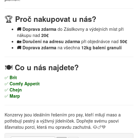
🏆
Proč nakupovat u nás?
🚚 Doprava zdarma
do Zásilkovny a výdejních míst při
nákupu nad
20€
🏡 Doručení na adresu zdarma
při objednávce nad
50€
🚚 Doprava zdarma
na všechna
12kg balení granulí
🍽️
Co u nás najdete?
✅
Brit
✅
Comfy Appetit
✅
Chejn
✅
Marp
Konzervy jsou ideálním řešením pro psy, kteří milují maso a
potřebují pestrý a výživný jídelníček. Dopřejte svému psovi
šťavnatou porci, která mu opravdu zachutná. 🐶🍗💚