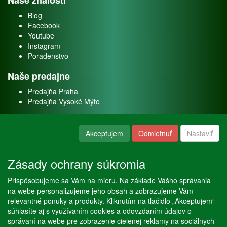
Naše znalosti
Blog
Facebook
Youtube
Instagram
Poradenstvo
Naše predajne
Predajňa Praha
Predajňa Vysoké Mýto
O nás
Akceptujem
Odmietnuť
Nastaviť
Kontakt
O firme
Zásady ochrany súkromia
Naše služby
Prispôsobujeme sa Vám na mieru. Na základe Vášho správania
Servis
na webe personalizujeme jeho obsah a zobrazujeme Vám
Predaj akváriových rýb
relevantné ponuky a produkty. Kliknutím na tlačidlo „Akceptujem“
Predaj akváriových rastlín
súhlasíte aj s využívaním cookies a odovzdaním údajov o
správaní na webe pre zobrazenie cielenej reklamy na sociálnych