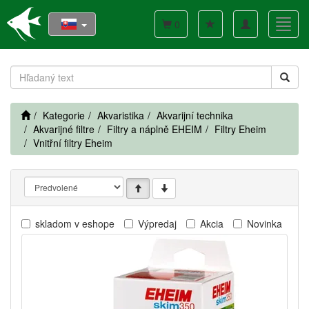
Toggle
Toggl
0
navigation
navig
Kategorie
Akvaristika
Akvarijní technika
Akvarijné filtre
Filtry a náplně EHEIM
Filtry Eheim
Vnitřní filtry Eheim
skladom v eshope
Výpredaj
Akcia
Novinka