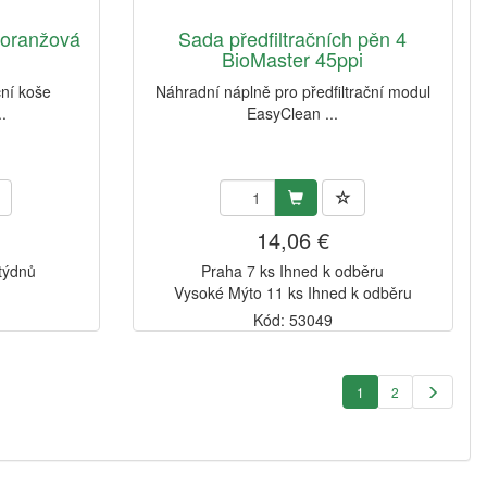
 oranžová
Sada předfiltračních pěn 4
BioMaster 45ppi
ční koše
Náhradní náplně pro předfiltrační modul
.
EasyClean ...
14,06 €
 týdnů
Praha 7 ks Ihned k odběru
Vysoké Mýto 11 ks Ihned k odběru
Kód: 53049
1
2