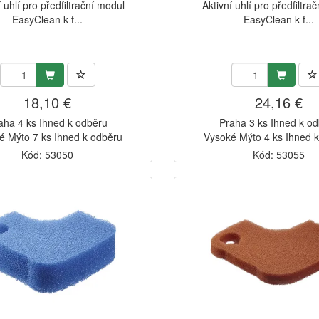
í uhlí pro předfiltrační modul
Aktivní uhlí pro předfiltra
EasyClean k f...
EasyClean k f...
18,10 €
24,16 €
aha 4 ks Ihned k odběru
Praha 3 ks Ihned k o
é Mýto 7 ks Ihned k odběru
Vysoké Mýto 4 ks Ihned 
Kód: 53050
Kód: 53055