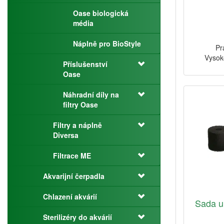
Oase biologická
média
Náplně pro BioStyle
Pr
Vysok
Příslušenství
Oase
Náhradní díly na
filtry Oase
Filtry a náplně
Diversa
Filtrace ME
Akvarijní čerpadla
Chlazení akvárií
Sada uh
Sterilizéry do akvárií