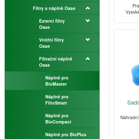
Pra
Filtry a náplně Oase
Vysoké
Externí filtry
Oase
Vnitřní filtry
Oase
Filtrační náplně
Oase
Náplně pro
BioMaster
Náplně pro
Sada
FiltoSmart
Náplně pro
Náhradní 
BioCompact
Náplně pro BioPlus