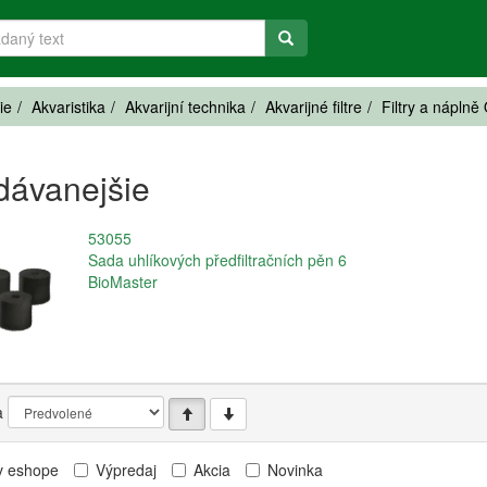
ie
Akvaristika
Akvarijní technika
Akvarijné filtre
Filtry a náplně
dávanejšie
53055
Sada uhlíkových předfiltračních pěn 6
BioMaster
a
v eshope
Výpredaj
Akcia
Novinka