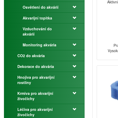
Aktivn
Osvětlení do akvárií
Akvarijní topítka
Vzduchování do
akvárií
Monitoring akvária
Pr
Vysok
CO2 do akvária
Dekorace do akvária
Hnojiva pro akvarijní
rostliny
Krmiva pro akvarijní
živočichy
Léčiva pro akvarijní
živočichy