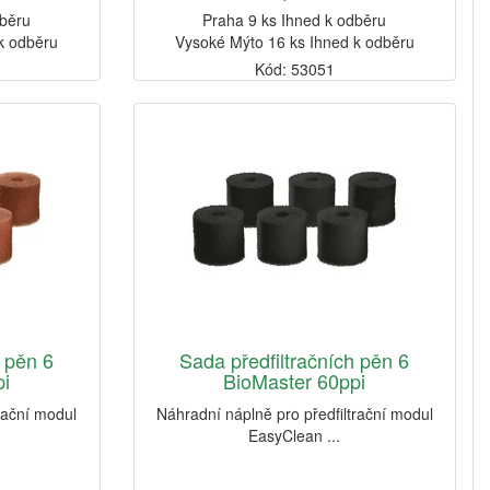
dběru
Praha 9 ks Ihned k odběru
k odběru
Vysoké Mýto 16 ks Ihned k odběru
Kód: 53051
h pěn 6
Sada předfiltračních pěn 6
pi
BioMaster 60ppi
rační modul
Náhradní náplně pro předfiltrační modul
EasyClean ...