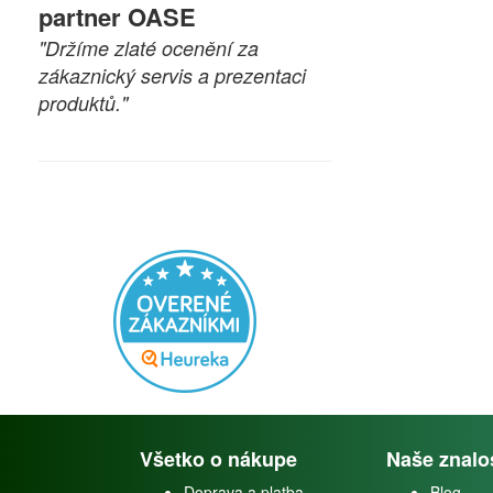
partner OASE
"Držíme zlaté ocenění za
zákaznický servis a prezentaci
produktů."
Všetko o nákupe
Naše znalo
Doprava a platba
Blog