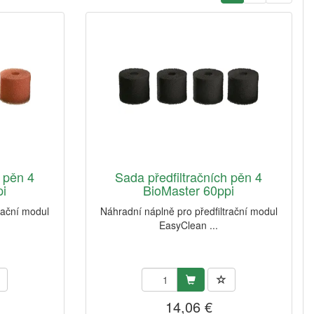
h pěn 4
Sada předfiltračních pěn 4
pi
BioMaster 60ppi
rační modul
Náhradní náplně pro předfiltrační modul
EasyClean ...
14,06 €