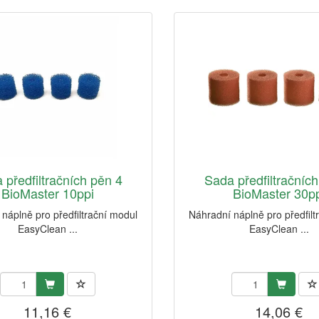
 předfiltračních pěn 4
Sada předfiltračníc
BioMaster 10ppi
BioMaster 30p
náplně pro předfiltrační modul
Náhradní náplně pro předfilt
EasyClean ...
EasyClean ...
11,16 €
14,06 €