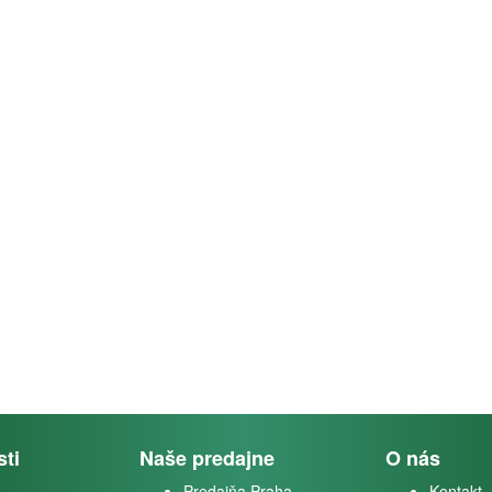
sti
Naše predajne
O nás
Predajňa Praha
Kontakt