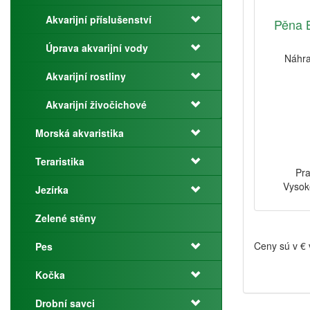
Akvarijní příslušenství
Pěna 
Úprava akvarijní vody
Náhra
Akvarijní rostliny
Akvarijní živočichové
Morská akvaristika
Teraristika
Pra
Vysok
Jezírka
Zelené stěny
Ceny sú v €
Pes
Kočka
Drobní savci