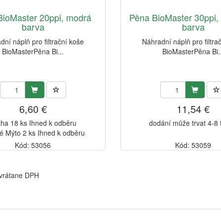
BioMaster 20ppi, modrá
Pěna BioMaster 30ppi,
barva
barva
dní náplň pro filtrační koše
Náhradní náplň pro filtra
BioMasterPěna Bi...
BioMasterPěna Bi..
6,60 €
11,54 €
ha 18 ks Ihned k odběru
dodání může trvat 4-8
é Mýto 2 ks Ihned k odběru
Kód: 53056
Kód: 53059
 vrátane DPH