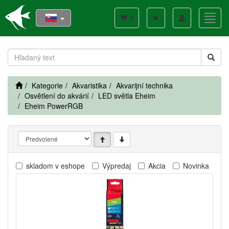
Toggle
Toggl
0
navigation
navig
Kategorie
Akvaristika
Akvarijní technika
Osvětlení do akvárií
LED světla Eheim
Eheim PowerRGB
skladom v eshope
Výpredaj
Akcia
Novinka