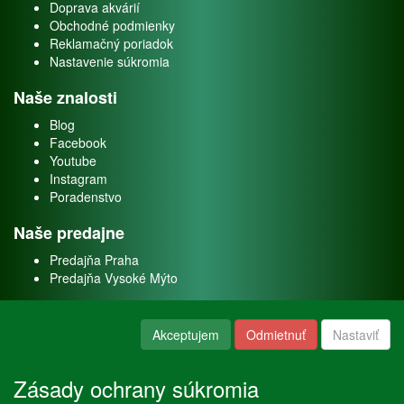
Doprava akvárií
Obchodné podmienky
Reklamačný poriadok
Nastavenie súkromia
Naše znalosti
Blog
Facebook
Youtube
Instagram
Poradenstvo
Naše predajne
Predajňa Praha
Predajňa Vysoké Mýto
O nás
Akceptujem
Odmietnuť
Nastaviť
Kontakt
O firme
Zásady ochrany súkromia
Naše služby