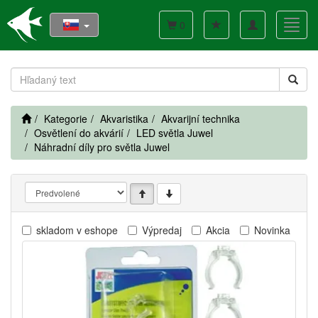
Toggle
Toggl
0
navigation
navig
Kategorie
Akvaristika
Akvarijní technika
Osvětlení do akvárií
LED světla Juwel
Náhradní díly pro světla Juwel
skladom v eshope
Výpredaj
Akcia
Novinka