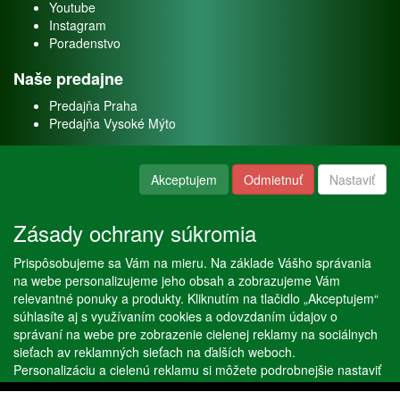
Youtube
Instagram
Poradenstvo
Naše predajne
Predajňa Praha
Predajňa Vysoké Mýto
O nás
Akceptujem
Odmietnuť
Nastaviť
Kontakt
O firme
Zásady ochrany súkromia
Naše služby
Prispôsobujeme sa Vám na mieru. Na základe Vášho správania
Servis
na webe personalizujeme jeho obsah a zobrazujeme Vám
Predaj akváriových rýb
relevantné ponuky a produkty. Kliknutím na tlačidlo „Akceptujem“
Predaj akváriových rastlín
súhlasíte aj s využívaním cookies a odovzdaním údajov o
správaní na webe pre zobrazenie cielenej reklamy na sociálnych
sieťach av reklamných sieťach na ďalších weboch.
Copyright © Stöckl spol. s r. o. 2020, powered by
ABRA E-shop
Personalizáciu a cielenú reklamu si môžete podrobnejšie nastaviť
alebo kedykoľvek vypnúť po kliknutí na tlačidlo „Nastaviť“.