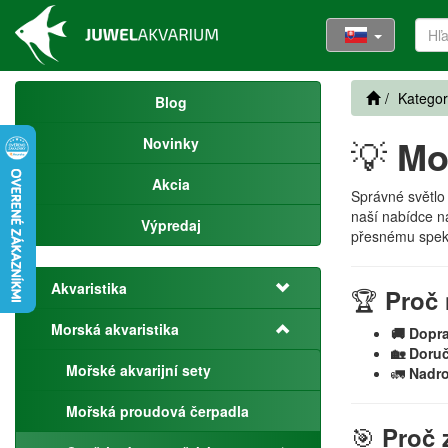
Kategor
Blog
💡
Mo
Novinky
Akcia
Správné světlo 
naší nabídce n
Výpredaj
přesnému spektr
Akvaristika
🏆
Proč 
Morská akvaristika
🚚 Dopr
🏡 Doru
Mořské akvarijní sety
🚛
Nadro
Mořská proudová čerpadla
🎯
Proč 