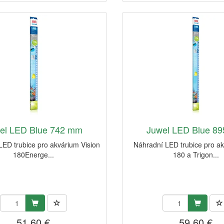
el LED Blue 742 mm
Juwel LED Blue 8
LED trubice pro akvárium Vision
Náhradní LED trubice pro a
180Energe...
180 a Trigon...
51,60 €
59,60 €