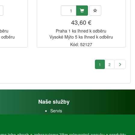
43,60 €
dběru
Praha 1 ks Ihned k odběru
k odběru
Vysoké Mýto 5 ks Ihned k odběru
Kód: 52127
1
2
Naše služby
Servis
Predaj akváriových rýb
Predaj akváriových
rastlín
eme jeho obsah a zobrazujeme Vám relevantné ponuky a produkty.