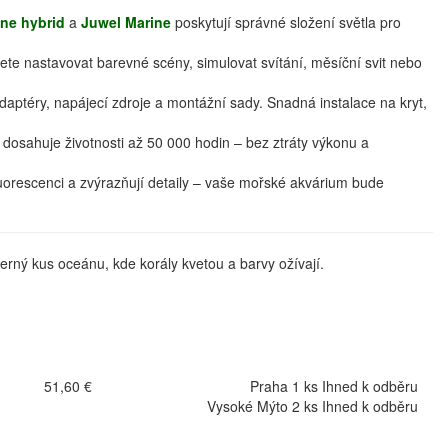
ne hybrid
a
Juwel Marine
poskytují správné složení světla pro
te nastavovat barevné scény, simulovat svítání, měsíční svit nebo
adaptéry, napájecí zdroje a montážní sady. Snadná instalace na kryt,
a dosahuje životnosti až 50 000 hodin – bez ztráty výkonu a
orescenci a zvýrazňují detaily – vaše mořské akvárium bude
erný kus oceánu, kde korály kvetou a barvy ožívají.
51,60 €
Praha 1 ks Ihned k odběru
Vysoké Mýto 2 ks Ihned k odběru