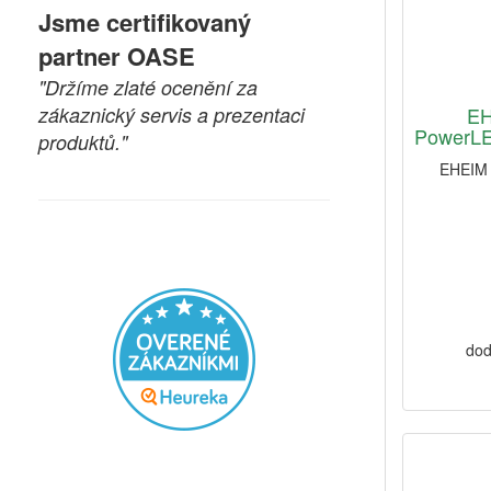
Jsme certifikovaný
partner OASE
"Držíme zlaté ocenění za
zákaznický servis a prezentaci
EH
PowerLED
produktů."
EHEIM 
dod