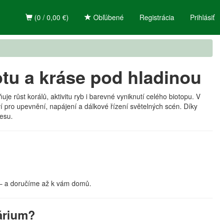
(0 / 0,00 €)
Obľúbené
Registrácia
Prihlásiť
otu a kráse pod hladinou
e růst korálů, aktivitu ryb i barevné vyniknutí celého biotopu. V
ví pro upevnění, napájení a dálkové řízení světelných scén. Díky
tesu.
– a doručíme až k vám domů.
várium?