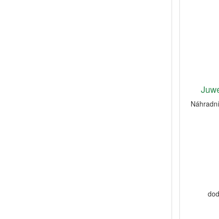
Juw
Náhradní
dod