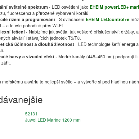
ální světelné spektrum
-
LED osvětlení jako
EHEIM powerLED+ mari
zu, fluorescenci a přirozené vybarvení korálů.
čilé řízení a programování
- S ovladačem
EHEIM LEDcontrol+e
může
t – a to vše pohodlně přes Wi-Fi.
exní řešení
- Nabízíme jak světla, tak veškeré příslušenství: držáky, 
ných akvárií i stávajících jednotek T5/T8.
etická účinnost a dlouhá životnost
- LED technologie šetří energii 
ti.
alé barvy a vizuální efekt
- Modré kanály (445–450 nm) podporují flu
zářit.
mořskému akváriu to nejlepší světlo – a vytvořte si pod hladinou nádh
dávanejšie
52131
Juwel LED Marine 1200 mm