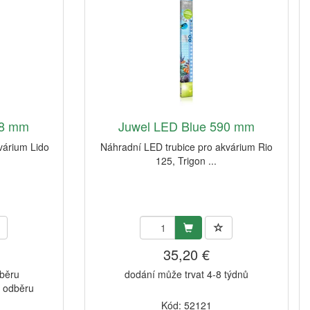
38 mm
Juwel LED Blue 590 mm
várium Lido
Náhradní LED trubice pro akvárium Rio
125, Trigon ...
35,20 €
dběru
dodání může trvat 4-8 týdnů
k odběru
Kód: 52121