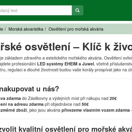
ie
Morská akvaristika
Osvětlení pro mořská akvária
řské osvětlení – Klíč k živ
je základem zdravého a estetického mořského akvária. Osvětlení ovlivňuj
ajdete profesionální
LED systémy EHEIM a Juwel
, včetně příslušenst
u, regulaci a dlouhé životnosti budou vaše korály prospívat jako na ú
nakupovat u nás?
ava zdarma
do Zásilkovny a výdejních míst při nákupu nad
20€
čení na adresu zdarma
při objednávce nad
50€
změrné zboží
, jako jsou akvária
přivezeme vlastním vozem zdarma
zvolit kvalitní osvětlení pro mořské ak