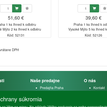
51,60 €
39,60 €
aha 1 ks Ihned k odběru
Praha 1 ks Ihned k o
é Mýto 2 ks Ihned k odběru
Vysoké Mýto 5 ks Ihned 
Kód: 52131
Kód: 52126
 vrátane DPH
sti
Naše predajne
O nás
Predajňa Praha
Kontakt
k
Predajňa Vysoké Mýto
O firme
chrany súkromia
m
 sa Vám na mieru. Na základe Vášho správania na webe personalizuj
stvo