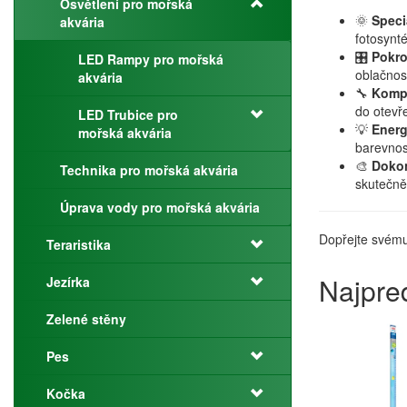
Osvětlení pro mořská
🌞
Speci
akvária
fotosynté
🎛️
Pokro
LED Rampy pro mořská
oblačnos
akvária
🔧
Kompl
do otevře
LED Trubice pro
💡
Energ
mořská akvária
barevnos
🎨
Dokon
Technika pro mořská akvária
skutečně 
Úprava vody pro mořská akvária
Dopřejte svému 
Teraristika
Najpre
Jezírka
Zelené stěny
Pes
Kočka