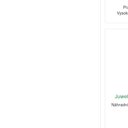
Pr
Vysok
Juwe
Náhradní