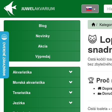
Kategor
Blog
😺
Lo
Novinky
snadn
Akcia
Výpredaj
Čistá kočičí to
bez zbytečnéh
Akvaristika
🏆
Proč 
Morská akvaristika
🚚 Dopr
Teraristika
🏡 Doru
Jezírka
Čistá toaleta =