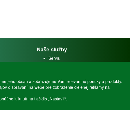
Naše služby
Servis
Predaj akváriových rýb
Predaj akváriových
rastlín
eme jeho obsah a zobrazujeme Vám relevantné ponuky a produkty.
dajov o správaní na webe pre zobrazenie cielenej reklamy na
ť po kliknutí na tlačidlo „Nastaviť“.