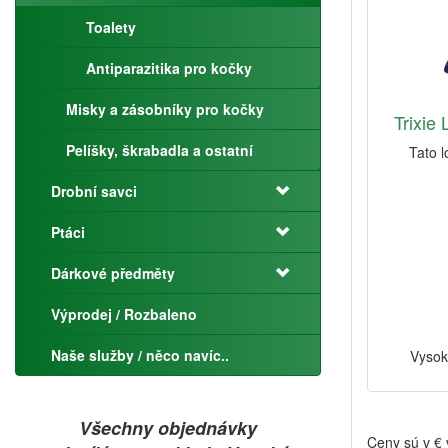
Toalety
Antiparazitika pro kočky
Misky a zásobníky pro kočky
Trixie 
Pelíšky, škrabadla a ostatní
Tato 
Drobní savci
Ptáci
Dárkové předměty
Výprodej / Rozbaleno
Naše služby / něco navíc..
Vysok
Všechny objednávky
Ceny sú v €