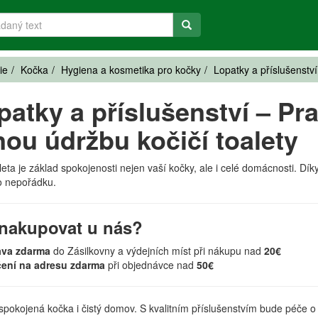
ie
Kočka
Hygiena a kosmetika pro kočky
Lopatky a příslušenství
patky a příslušenství – Pr
ou údržbu kočičí toalety
aleta je základ spokojenosti nejen vaší kočky, ale i celé domácnosti. Dí
o nepořádku.
nakupovat u nás?
ava zdarma
do Zásilkovny a výdejních míst při nákupu nad
20€
čení na adresu zdarma
při objednávce nad
50€
 spokojená kočka i čistý domov. S kvalitním příslušenstvím bude péče o st