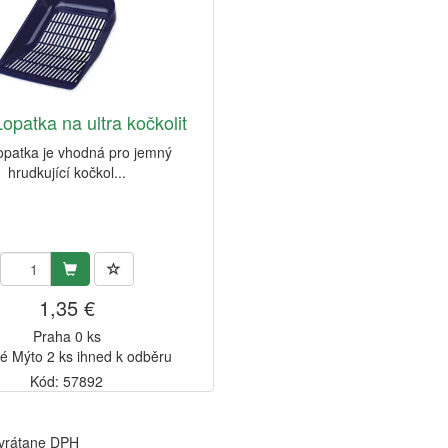
Lopatka na ultra kočkolit
lopatka je vhodná pro jemný
hrudkující kočkol...
1,35 €
Praha 0 ks
é Mýto 2 ks ihned k odběru
Kód: 57892
 vrátane DPH