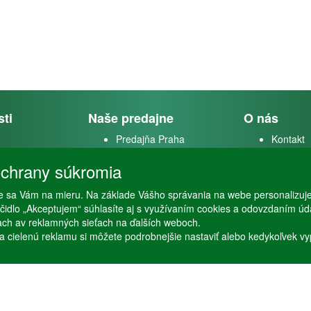
sti
Naše predajne
O nás
Predajňa Praha
Kontakt
k
Predajňa Vysoké Mýto
O firme
chrany súkromia
m
 sa Vám na mieru. Na základe Vášho správania na webe personalizuj
stvo
lačidlo „Akceptujem“ súhlasíte aj s využívaním cookies a odovzdaním ú
ťach av reklamných sieťach na ďalších weboch.
a cielenú reklamu si môžete podrobnejšie nastaviť alebo kedykoľvek vypnú
Copyright © Stöckl spol. s r. o. 2020, powered by
ABRA E-shop