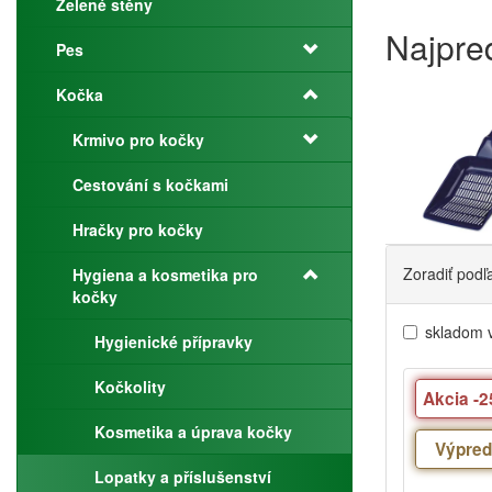
Zelené stěny
Najpre
Pes
Kočka
Krmivo pro kočky
Cestování s kočkami
Hračky pro kočky
Zoradiť podľ
Hygiena a kosmetika pro
kočky
skladom 
Hygienické přípravky
Kočkolity
Akcia -
Kosmetika a úprava kočky
Výpred
Lopatky a příslušenství