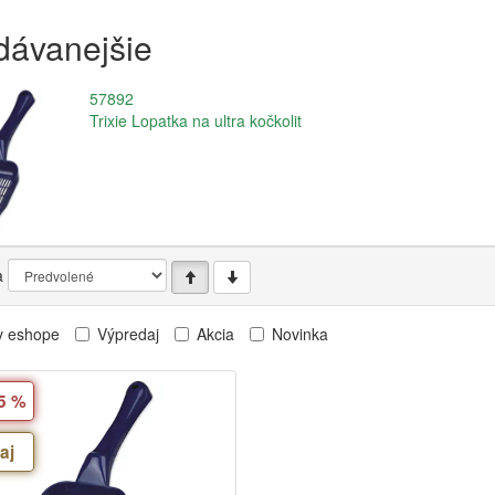
dávanejšie
57892
Trixie Lopatka na ultra kočkolit
a
v eshope
Výpredaj
Akcia
Novinka
25 %
aj