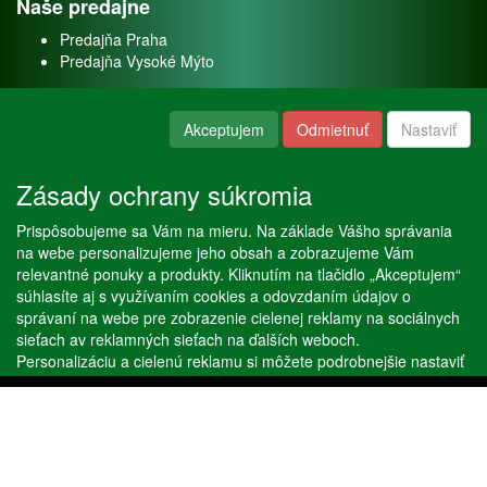
Naše predajne
Predajňa Praha
Predajňa Vysoké Mýto
O nás
Akceptujem
Odmietnuť
Nastaviť
Kontakt
O firme
Zásady ochrany súkromia
Naše služby
Prispôsobujeme sa Vám na mieru. Na základe Vášho správania
Servis
na webe personalizujeme jeho obsah a zobrazujeme Vám
Predaj akváriových rýb
relevantné ponuky a produkty. Kliknutím na tlačidlo „Akceptujem“
Predaj akváriových rastlín
súhlasíte aj s využívaním cookies a odovzdaním údajov o
správaní na webe pre zobrazenie cielenej reklamy na sociálnych
sieťach av reklamných sieťach na ďalších weboch.
Copyright © Stöckl spol. s r. o. 2020, powered by
ABRA E-shop
Personalizáciu a cielenú reklamu si môžete podrobnejšie nastaviť
alebo kedykoľvek vypnúť po kliknutí na tlačidlo „Nastaviť“.