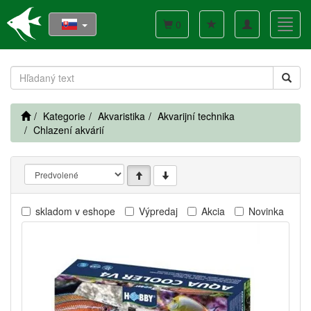
Toggle
Toggl
0
navigation
navig
Kategorie
Akvaristika
Akvarijní technika
Chlazení akvárií
skladom v eshope
Výpredaj
Akcia
Novinka