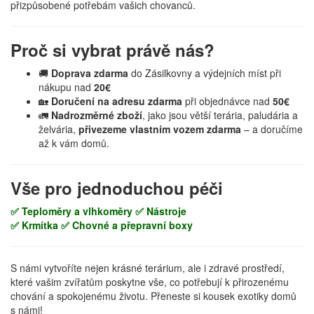
přizpůsobené potřebám vašich chovanců.
Proč si vybrat právě nás?
🚚
Doprava zdarma
do Zásilkovny a výdejních míst při
nákupu nad
20€
🏡
Doručení na adresu zdarma
při objednávce nad
50€
🚛
Nadrozměrné zboží
, jako jsou větší terária, paludária a
želvária,
přivezeme vlastním vozem zdarma
– a doručíme
až k vám domů.
Vše pro jednoduchou péči
✅ Teploměry a vlhkoměry
✅ Nástroje
✅ Krmítka
✅ Chovné a přepravní boxy
S námi vytvoříte nejen krásné terárium, ale i zdravé prostředí,
které vašim zvířatům poskytne vše, co potřebují k přirozenému
chování a spokojenému životu. Přeneste si kousek exotiky domů
s námi!