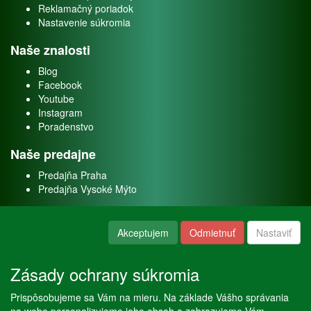
Reklamačný poriadok
Nastavenie súkromia
Naše znalosti
Blog
Facebook
Youtube
Instagram
Poradenstvo
Naše predajne
Predajňa Praha
Predajňa Vysoké Mýto
O nás
Akceptujem
Odmietnuť
Nastaviť
Kontakt
O firme
Zásady ochrany súkromia
Naše služby
Prispôsobujeme sa Vám na mieru. Na základe Vášho správania
Servis