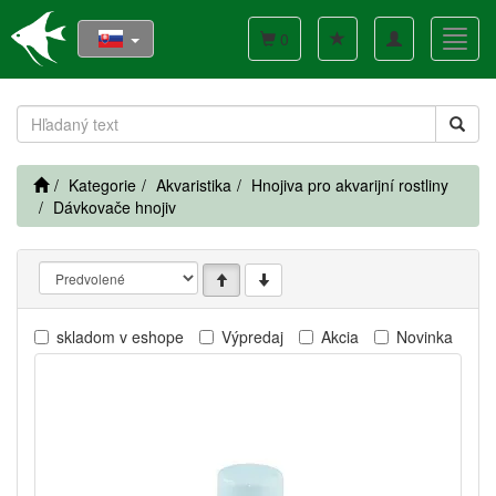
Toggle
Toggl
0
navigation
navig
Kategorie
Akvaristika
Hnojiva pro akvarijní rostliny
Dávkovače hnojiv
skladom v eshope
Výpredaj
Akcia
Novinka