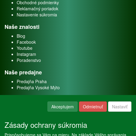
Obchodné podmienky
Reklamačný poriadok
Nastavenie súkromia
Naše znalosti
Blog
Facebook
Youtube
Instagram
Poradenstvo
Naše predajne
Predajňa Praha
Predajňa Vysoké Mýto
O nás
Akceptujem
Odmietnuť
Nastaviť
Kontakt
O firme
Zásady ochrany súkromia
Naše služby
Prispôsobujeme sa Vám na mieru. Na základe Vášho správania