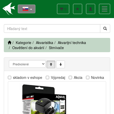
Toggle
Toggl
0
navigation
navig
Kategorie
Akvaristika
Akvarijní technika
Osvětlení do akvárií
Stmívače
skladom v eshope
Výpredaj
Akcia
Novinka