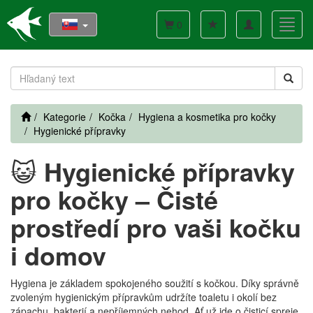
Toggle
Toggl
0
navigation
navig
Kategorie
Kočka
Hygiena a kosmetika pro kočky
Hygienické přípravky
😺
Hygienické přípravky
pro kočky – Čisté
prostředí pro vaši kočku
i domov
Hygiena je základem spokojeného soužití s kočkou. Díky správně
zvoleným hygienickým přípravkům udržíte toaletu i okolí bez
zápachu, bakterií a nepříjemných nehod. Ať už jde o čisticí spreje,