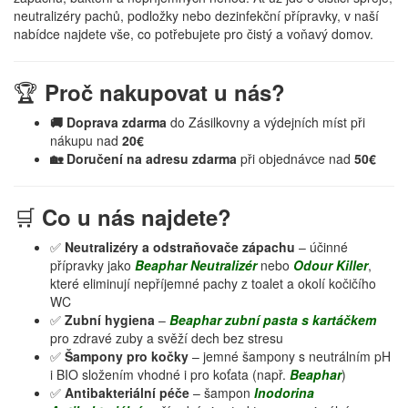
neutralizéry pachů, podložky nebo dezinfekční přípravky, v naší
nabídce najdete vše, co potřebujete pro čistý a voňavý domov.
🏆
Proč nakupovat u nás?
🚚 Doprava zdarma
do Zásilkovny a výdejních míst při
nákupu nad
20€
🏡 Doručení na adresu zdarma
při objednávce nad
50€
🛒
Co u nás najdete?
✅
Neutralizéry a odstraňovače zápachu
– účinné
přípravky jako
Beaphar Neutralizér
nebo
Odour Killer
,
které eliminují nepříjemné pachy z toalet a okolí kočičího
WC
✅
Zubní hygiena
–
Beaphar zubní pasta s kartáčkem
pro zdravé zuby a svěží dech bez stresu
✅
Šampony pro kočky
– jemné šampony s neutrálním pH
i BIO složením vhodné i pro koťata (např.
Beaphar
)
✅
Antibakteriální péče
– šampon
Inodorina