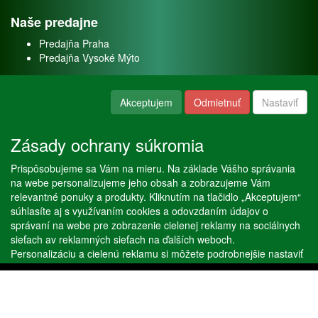
Naše predajne
Predajňa Praha
Predajňa Vysoké Mýto
O nás
Akceptujem
Odmietnuť
Nastaviť
Kontakt
O firme
Zásady ochrany súkromia
Naše služby
Prispôsobujeme sa Vám na mieru. Na základe Vášho správania
Servis
na webe personalizujeme jeho obsah a zobrazujeme Vám
Predaj akváriových rýb
relevantné ponuky a produkty. Kliknutím na tlačidlo „Akceptujem“
Predaj akváriových rastlín
súhlasíte aj s využívaním cookies a odovzdaním údajov o
správaní na webe pre zobrazenie cielenej reklamy na sociálnych
sieťach av reklamných sieťach na ďalších weboch.
Copyright © Stöckl spol. s r. o. 2020, powered by
ABRA E-shop
Personalizáciu a cielenú reklamu si môžete podrobnejšie nastaviť
alebo kedykoľvek vypnúť po kliknutí na tlačidlo „Nastaviť“.