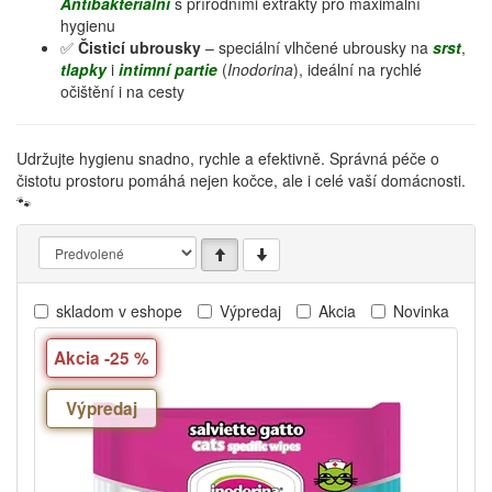
Antibakteriální
s přírodními extrakty pro maximální
hygienu
✅
Čisticí ubrousky
– speciální vlhčené ubrousky na
srst
,
tlapky
i
intimní partie
(
Inodorina
), ideální na rychlé
očištění i na cesty
Udržujte hygienu snadno, rychle a efektivně. Správná péče o
čistotu prostoru pomáhá nejen kočce, ale i celé vaší domácnosti.
🐾
skladom v eshope
Výpredaj
Akcia
Novinka
Akcia -25 %
Výpredaj