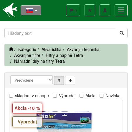
Toggle
Toggl
0
navigation
navig
Kategorie
Akvaristika
Akvarijní technika
Akvarijné filtre
Filtry a náplně Tetra
Náhradní díly na filtry Tetra
skladom v eshope
Výpredaj
Akcia
Novinka
Akcia -10 %
Výpredaj