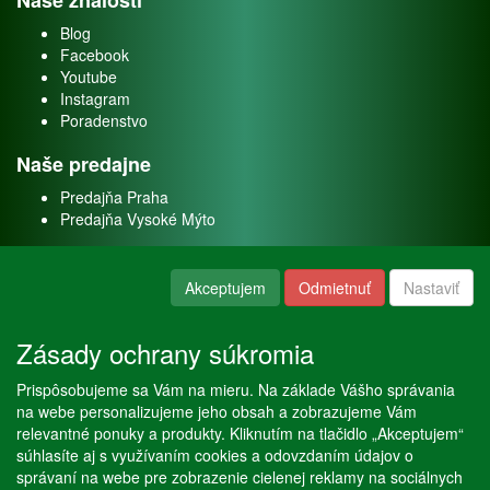
Naše znalosti
Blog
Facebook
Youtube
Instagram
Poradenstvo
Naše predajne
Predajňa Praha
Predajňa Vysoké Mýto
O nás
Akceptujem
Odmietnuť
Nastaviť
Kontakt
O firme
Zásady ochrany súkromia
Naše služby
Prispôsobujeme sa Vám na mieru. Na základe Vášho správania
Servis
na webe personalizujeme jeho obsah a zobrazujeme Vám
Predaj akváriových rýb
relevantné ponuky a produkty. Kliknutím na tlačidlo „Akceptujem“
Predaj akváriových rastlín
súhlasíte aj s využívaním cookies a odovzdaním údajov o
správaní na webe pre zobrazenie cielenej reklamy na sociálnych