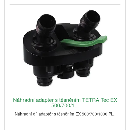
Náhradní adapter s těsněním TETRA Tec EX
500/700/1...
Náhradní díl adaptér s těsněním EX 500/700/1000 Pl...