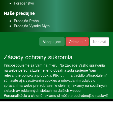
Poradenstvo
Naše predajne
Predajňa Praha
Predajňa Vysoké Mýto
O nás
Akceptujem
Odmietnuť
Nastaviť
Kontakt
O firme
Zásady ochrany súkromia
Naše služby
Prispôsobujeme sa Vám na mieru. Na základe Vášho správania
Servis
na webe personalizujeme jeho obsah a zobrazujeme Vám
Predaj akváriových rýb
relevantné ponuky a produkty. Kliknutím na tlačidlo „Akceptujem“
Predaj akváriových rastlín
súhlasíte aj s využívaním cookies a odovzdaním údajov o
správaní na webe pre zobrazenie cielenej reklamy na sociálnych
sieťach av reklamných sieťach na ďalších weboch.
Copyright © Stöckl spol. s r. o. 2020, powered by
ABRA E-shop
Personalizáciu a cielenú reklamu si môžete podrobnejšie nastaviť
alebo kedykoľvek vypnúť po kliknutí na tlačidlo „Nastaviť“.