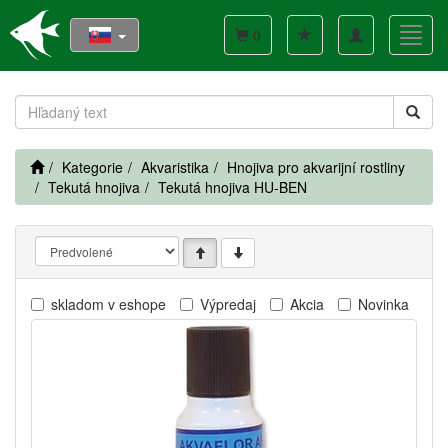
Toggle
Toggl
0
navigation
navig
Kategorie
Akvaristika
Hnojiva pro akvarijní rostliny
Tekutá hnojiva
Tekutá hnojiva HU-BEN
skladom v eshope
Výpredaj
Akcia
Novinka