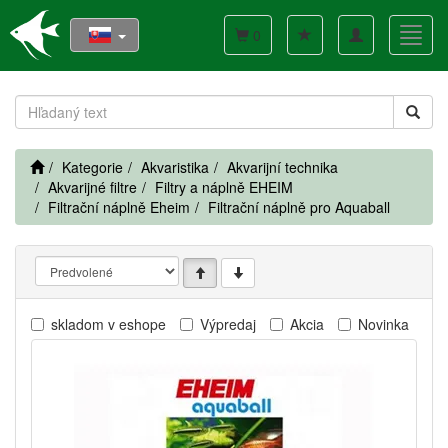
Toggle
Toggl
0
navigation
navig
Kategorie
Akvaristika
Akvarijní technika
Akvarijné filtre
Filtry a náplně EHEIM
Filtrační náplně Eheim
Filtrační náplně pro Aquaball
skladom v eshope
Výpredaj
Akcia
Novinka