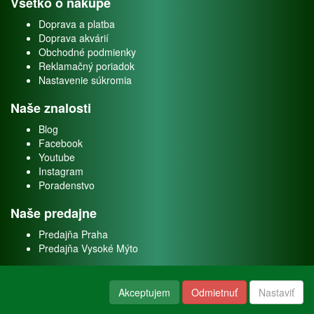
Všetko o nákupe
Doprava a platba
Doprava akvárií
Obchodné podmienky
Reklamačný poriadok
Nastavenie súkromia
Naše znalosti
Blog
Facebook
Youtube
Instagram
Poradenstvo
Naše predajne
Predajňa Praha
Predajňa Vysoké Mýto
O nás
Akceptujem
Odmietnuť
Nastaviť
Kontakt
O firme