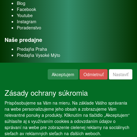
Blog
Facebook
Youtube
Instagram
Poradenstvo
Naše predajne
Predajňa Praha
Predajňa Vysoké Mýto
O nás
Akceptujem
Odmietnuť
Nastaviť
Kontakt
O firme
Zásady ochrany súkromia
Naše služby
Prispôsobujeme sa Vám na mieru. Na základe Vášho správania
Servis
na webe personalizujeme jeho obsah a zobrazujeme Vám
Predaj akváriových rýb
relevantné ponuky a produkty. Kliknutím na tlačidlo „Akceptujem“
Predaj akváriových rastlín
súhlasíte aj s využívaním cookies a odovzdaním údajov o
správaní na webe pre zobrazenie cielenej reklamy na sociálnych
sieťach av reklamných sieťach na ďalších weboch.