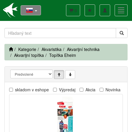
Toggle
Toggl
0
navigation
navig
Kategorie
Akvaristika
Akvarijní technika
Akvarijní topítka
Topítka Eheim
skladom v eshope
Výpredaj
Akcia
Novinka