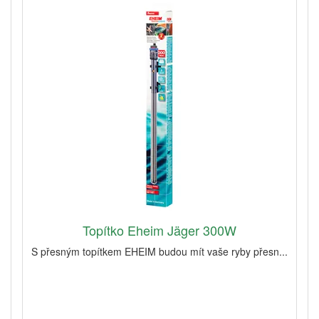
Topítko Eheim Jäger 300W
S přesným topítkem EHEIM budou mít vaše ryby přesn...