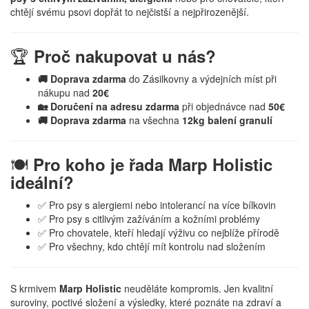
chtějí svému psovi dopřát to nejčistší a nejpřirozenější.
🏆
Proč nakupovat u nás?
🚚 Doprava zdarma
do Zásilkovny a výdejních míst při
nákupu nad
20€
🏡 Doručení na adresu zdarma
při objednávce nad
50€
🚚 Doprava zdarma
na všechna
12kg balení granulí
🍽️
Pro koho je řada Marp Holistic
ideální?
✅ Pro psy s alergiemi nebo intolerancí na více bílkovin
✅ Pro psy s citlivým zažíváním a kožními problémy
✅ Pro chovatele, kteří hledají výživu co nejblíže přírodě
✅ Pro všechny, kdo chtějí mít kontrolu nad složením
S krmivem
Marp Holistic
neuděláte kompromis. Jen kvalitní
suroviny, poctivé složení a výsledky, které poznáte na zdraví a