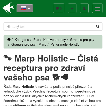
Toggle
Toggl
0
navigation
navig
Kategorie
Pes
Krmivo pro psy
Granule pro psy
Granule pro psy - Marp
Psí granule Holistic
🐾 Marp Holistic – Čistá
receptura pro zdraví
vašeho psa 🐕🥩
Řada
Marp Holistic
je navržena podle principů přirozené a
jednoduché výživy. Všechny receptury jsou
monoproteinové
,
bez obilovin a bez jakýchkoliv chemických konzervantů. Díky
šetrnému složení a vysokému obsahu masa je ideální volbou pro
psy s citlivým zažíváním, alergiemi
nebo pro chovatele, kteří