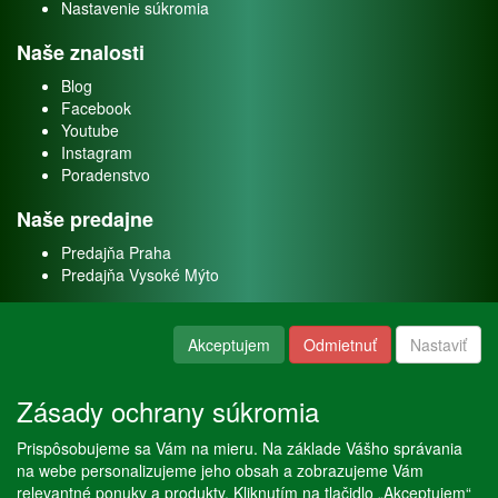
Nastavenie súkromia
Naše znalosti
Blog
Facebook
Youtube
Instagram
Poradenstvo
Naše predajne
Predajňa Praha
Predajňa Vysoké Mýto
O nás
Akceptujem
Odmietnuť
Nastaviť
Kontakt
O firme
Zásady ochrany súkromia
Naše služby
Prispôsobujeme sa Vám na mieru. Na základe Vášho správania
Servis
na webe personalizujeme jeho obsah a zobrazujeme Vám
Predaj akváriových rýb
relevantné ponuky a produkty. Kliknutím na tlačidlo „Akceptujem“
Predaj akváriových rastlín