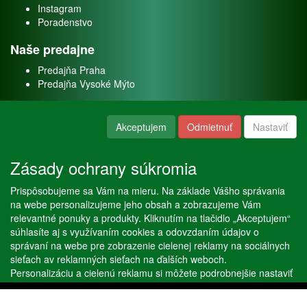
Instagram
Poradenstvo
Naše predajne
Predajňa Praha
Predajňa Vysoké Mýto
O nás
Akceptujem
Odmietnuť
Nastaviť
Kontakt
O firme
Zásady ochrany súkromia
Naše služby
Prispôsobujeme sa Vám na mieru. Na základe Vášho správania
Servis
na webe personalizujeme jeho obsah a zobrazujeme Vám
Predaj akváriových rýb
relevantné ponuky a produkty. Kliknutím na tlačidlo „Akceptujem“
Predaj akváriových rastlín
súhlasíte aj s využívaním cookies a odovzdaním údajov o
správaní na webe pre zobrazenie cielenej reklamy na sociálnych
sieťach av reklamných sieťach na ďalších weboch.
Copyright © Stöckl spol. s r. o. 2020, powered by
ABRA E-shop
Personalizáciu a cielenú reklamu si môžete podrobnejšie nastaviť
alebo kedykoľvek vypnúť po kliknutí na tlačidlo „Nastaviť“.