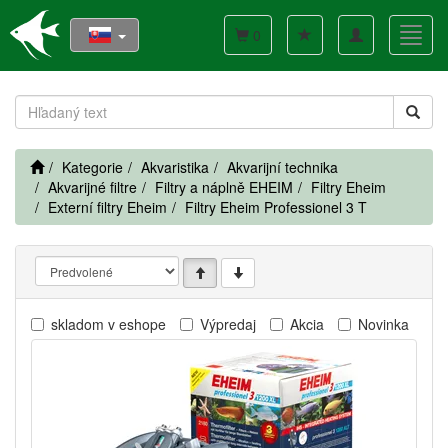
Toggle
Toggl
0
navigation
navig
Kategorie
Akvaristika
Akvarijní technika
Akvarijné filtre
Filtry a náplně EHEIM
Filtry Eheim
Externí filtry Eheim
Filtry Eheim Professionel 3 T
skladom v eshope
Výpredaj
Akcia
Novinka