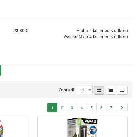
23,60 €
Praha 4 ks Ihned k odběru
Vysoké Mýto 4 ks Ihned k odběru
Zobraziť
1
2
3
4
5
6
7