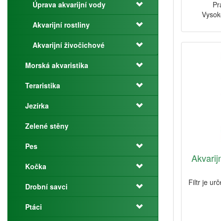
Úprava akvarijní vody
Pr
Vysok
Akvarijní rostliny
Akvarijní živočichové
Morská akvaristika
Teraristika
Jezírka
Zelené stěny
Pes
Akvarijn
Kočka
Filtr je u
Drobní savci
Ptáci