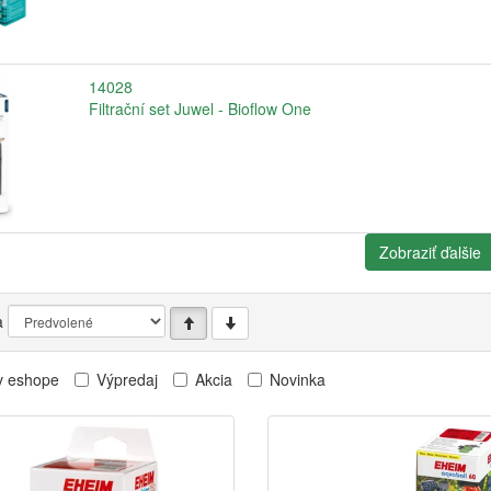
14028
Filtrační set Juwel - Bioflow One
Zobraziť ďalšie
a
v eshope
Výpredaj
Akcia
Novinka