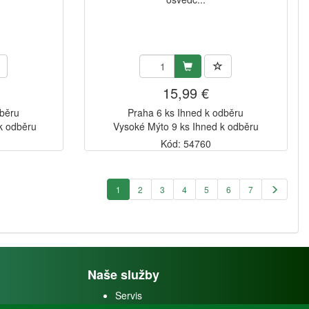
15,99 €
dběru
Praha 6 ks Ihned k odběru
k odběru
Vysoké Mýto 9 ks Ihned k odběru
Kód: 54760
1
2
3
4
5
6
7
Naše služby
Servis