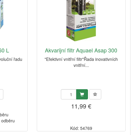
60 L
Akvarijní filtr Aquael Asap 300
voluční řadu
"Efektivní vnitřní filtr"Řada inovativních
vnitřní...
11,99 €
dběru
k odběru
Kód: 54769