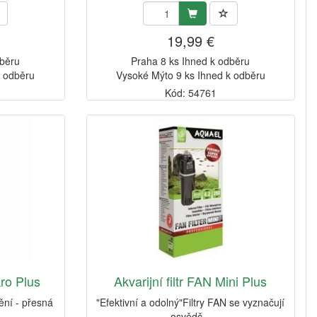
19,99 €
dběru
Praha 8 ks Ihned k odběru
k odběru
Vysoké Mýto 9 ks Ihned k odběru
Kód: 54761
kro Plus
Akvarijní filtr FAN Mini Plus
nění - přesná
"Efektivní a odolný"Filtry FAN se vyznačují
osvědč...