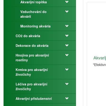
Akvarijní topítka
Vzduchování do
akvárií
Monitoring akvária
CO2 do akvária
Dekorace do akvária
Hnojiva pro akvarijní
Akvari
rostliny
"Efektivn
Krmiva pro akvarijní
živočichy
Léčiva pro akvarijní
živočichy
Akvarijní příslušenství