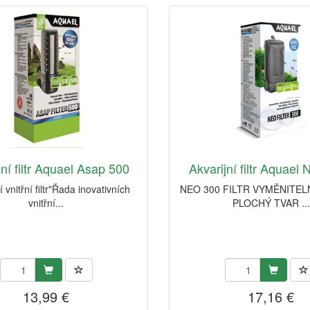
jní filtr Aquael Asap 500
Akvarijní filtr Aquael
í vnitřní filtr"Řada inovativních
NEO 300 FILTR VYMĚNITEL
vnitřní...
PLOCHÝ TVAR ...
13,99 €
17,16 €