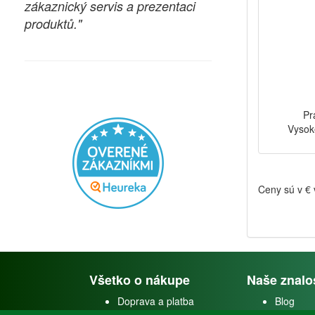
zákaznický servis a prezentaci
produktů."
Pr
Vysok
Ceny sú v €
Všetko o nákupe
Naše znalo
Doprava a platba
Blog