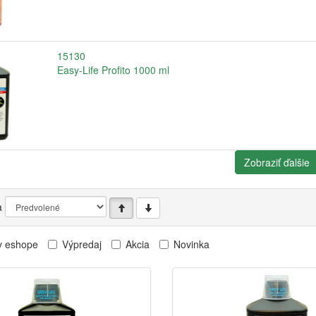
15130
Easy-Life Profito 1000 ml
Zobraziť ďalšie
a
v eshope
Výpredaj
Akcia
Novinka