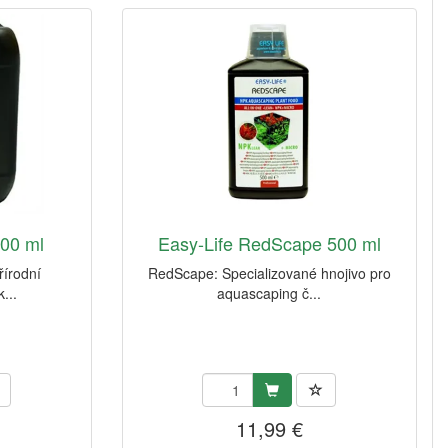
000 ml
Easy-Life RedScape 500 ml
řírodní
RedScape: Specializované hnojivo pro
...
aquascaping č...
11,99 €