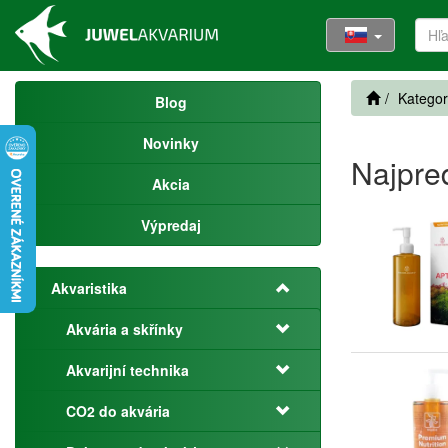
Kategor
Blog
Novinky
Najpre
Akcia
Výpredaj
Akvaristika
Akvária a skřínky
Akvarijní technika
CO2 do akvária