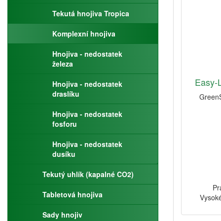
Tekutá hnojiva Tropica
Komplexní hnojiva
Hnojiva - nedostatek
železa
Easy-L
Hnojiva - nedostatek
draslíku
GreenS
Hnojiva - nedostatek
fosforu
Hnojiva - nedostatek
dusíku
Tekutý uhlík (kapalné CO2)
Pr
Tabletová hnojiva
Vysoké
Sady hnojiv