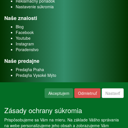
Reklamačný poriadok
Nastavenie súkromia
Naše znalosti
Blog
Facebook
Youtube
Instagram
Poradenstvo
Naše predajne
Predajňa Praha
Predajňa Vysoké Mýto
O nás
Akceptujem
Odmietnuť
Nastaviť
Kontakt
O firme
Zásady ochrany súkromia
Naše služby
Prispôsobujeme sa Vám na mieru. Na základe Vášho správania
Servis
na webe personalizujeme jeho obsah a zobrazujeme Vám
Predaj akváriových rýb