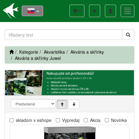
Toggle
Toggl
0
navigation
navig
Kategorie
Akvaristika
Akvária a skřínky
Akvária a skřínky Juwel
skladom v eshope
Výpredaj
Akcia
Novinka