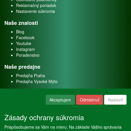
Reklamačný poriadok
Nastavenie súkromia
Naše znalosti
Blog
Facebook
Youtube
Instagram
Poradenstvo
Naše predajne
Predajňa Praha
Predajňa Vysoké Mýto
O nás
Akceptujem
Odmietnuť
Nastaviť
Kontakt
O firme
Zásady ochrany súkromia
Naše služby
Prispôsobujeme sa Vám na mieru. Na základe Vášho správania
Servis