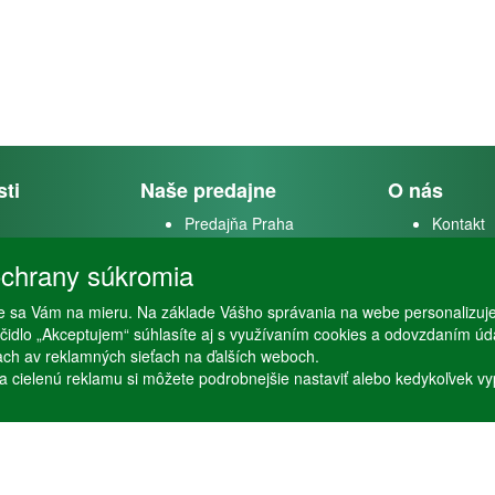
sti
Naše predajne
O nás
Predajňa Praha
Kontakt
k
Predajňa Vysoké Mýto
O firme
chrany súkromia
m
 sa Vám na mieru. Na základe Vášho správania na webe personalizuj
stvo
lačidlo „Akceptujem“ súhlasíte aj s využívaním cookies a odovzdaním ú
ťach av reklamných sieťach na ďalších weboch.
a cielenú reklamu si môžete podrobnejšie nastaviť alebo kedykoľvek vypnú
Copyright © Stöckl spol. s r. o. 2020, powered by
ABRA E-shop