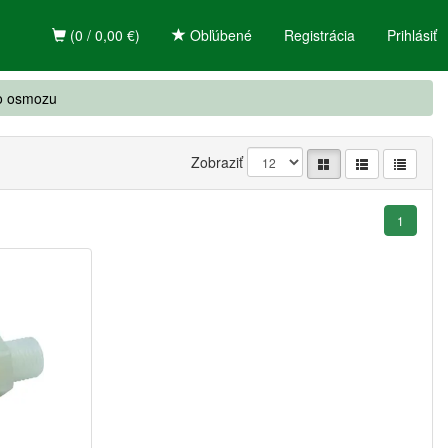
(0 / 0,00 €)
Obľúbené
Registrácia
Prihlásiť
ro osmozu
Zobraziť
1