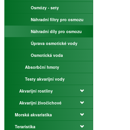
Osmózy - sety
Náhradní filtry pro osmozu
Náhradní díly pro osmozu
Úprava osmotické vody
Osmotická voda
Absorbční hmoty
Testy akvarijní vody
Akvarijní rostliny
Akvarijní živočichové
Morská akvaristika
Teraristika