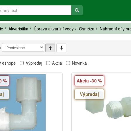
ie
Akvaristika
Úprava akvarijní vody
Osmóza
Náhradní díly p
a
v eshope
Výpredaj
Akcia
Novinka
30 %
Akcia -30 %
aj
Výpredaj