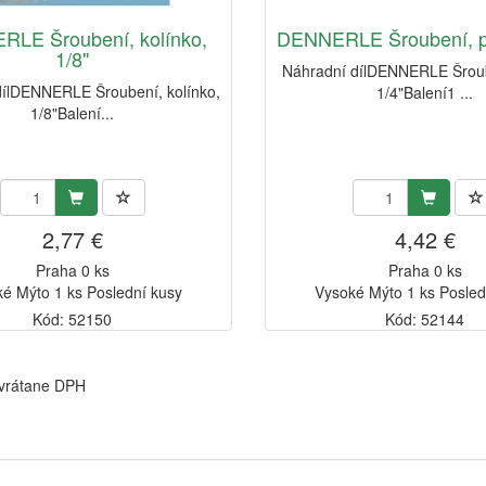
LE Šroubení, kolínko,
DENNERLE Šroubení, př
1/8"
Náhradní dílDENNERLE Šroub
dílDENNERLE Šroubení, kolínko,
1/4"Balení1 ...
1/8"Balení...
2,77 €
4,42 €
Praha 0 ks
Praha 0 ks
é Mýto 1 ks Poslední kusy
Vysoké Mýto 1 ks Posled
Kód: 52150
Kód: 52144
 vrátane DPH