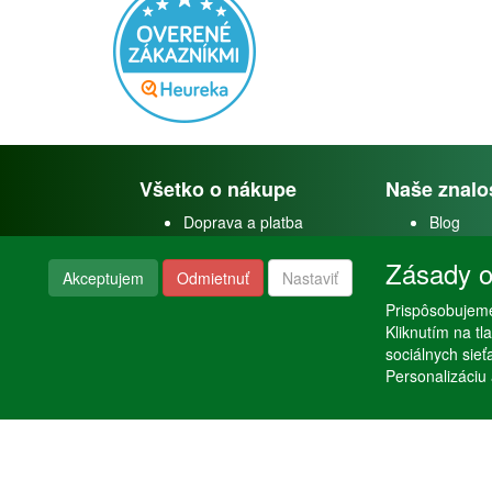
Všetko o nákupe
Naše znalo
Doprava a platba
Blog
Doprava akvárií
Faceboo
Zásady o
Obchodné podmienky
Youtube
Akceptujem
Odmietnuť
Nastaviť
Reklamačný poriadok
Instagra
Nastavenie súkromia
Prispôsobujeme
Poraden
Kliknutím na t
sociálnych sie
Personalizáciu 