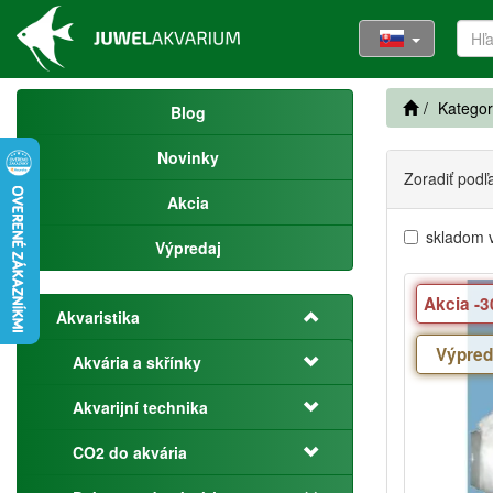
Kategor
Blog
Novinky
Zoradiť podľ
Akcia
skladom 
Výpredaj
Akcia -
Akvaristika
Výpred
Akvária a skřínky
Akvarijní technika
CO2 do akvária