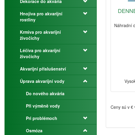
Dekorace do akvária
DENNER
Hnojiva pro akvarijní
rostliny
Náhradní 
Krmiva pro akvarijní
živočichy
Léčiva pro akvarijní
živočichy
Akvarijní příslušenství
Úprava akvarijní vody
Vysok
Do nového akvária
Při výměně vody
Ceny sú v €
Pri problémoch
Osmóza