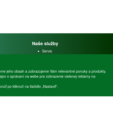
Naše služby
Servis
Predaj akváriových rýb
Predaj akváriových
rastlín
eme jeho obsah a zobrazujeme Vám relevantné ponuky a produkty.
dajov o správaní na webe pre zobrazenie cielenej reklamy na
ť po kliknutí na tlačidlo „Nastaviť“.