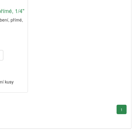
ímé, 1/4"
ení, přímé,
ní kusy
1