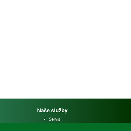
Naše služby
Servis
Predaj akváriových rýb
Predaj akváriových