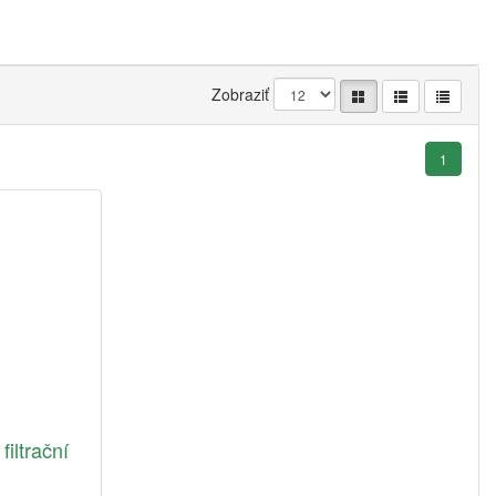
Zobraziť
1
iltrační