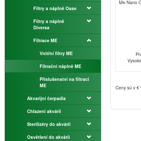
Me Nano Cl
Filtry a náplně Oase
Filtry a náplně
Diversa
Filtrace ME
Vnitřní filtry ME
Pr
Vysoké
Filtrační náplně ME
Příslušenství na filtraci
ME
Ceny sú v €
Akvarijní čerpadla
Chlazení akvárií
Sterilizéry do akvárií
Osvětlení do akvárií