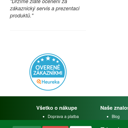
"Držíme zlaté ocenění za
zákaznický servis a prezentaci
produktů."
Všetko o nákupe
Naše znalo
Doprava a platba
Blog
Doprava akvárií
Faceboo
Obchodné podmienky
Youtube