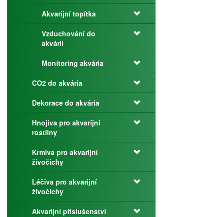
Akvarijní topítka
Vzduchování do
akvárií
Monitoring akvária
CO2 do akvária
Dekorace do akvária
Hnojiva pro akvarijní
rostliny
Krmiva pro akvarijní
živočichy
Léčiva pro akvarijní
živočichy
Akvarijní příslušenství