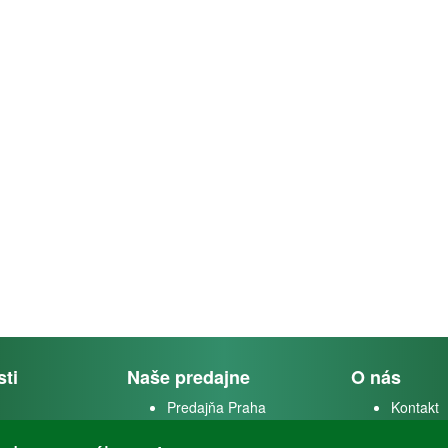
sti
Naše predajne
O nás
Predajňa Praha
Kontakt
k
Predajňa Vysoké Mýto
O firme