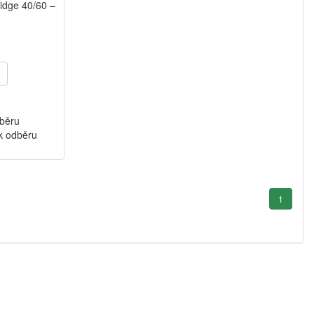
idge 40/60 –
dběru
k odběru
1