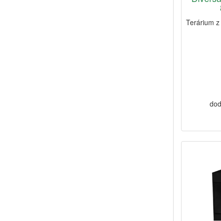
Terárium z
dod