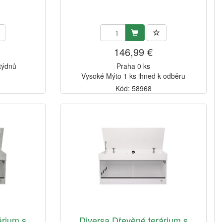
146,99 €
 týdnů
Praha 0 ks
Vysoké Mýto 1 ks ihned k odběru
Kód: 58968
árium s
Diversa Dřevěné terárium s