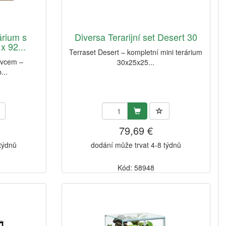
árium s
Diversa Terarijní set Desert 30
x 92...
Terraset Desert – kompletní mini terárium
avcem –
30x25x25...
...
79,69 €
 týdnů
dodání může trvat 4-8 týdnů
Kód: 58948