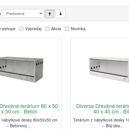
a
v eshope
Výpredaj
Akcia
Novinka
Dřevěné terárium 80 x 50
Diversa Dřevěné terár
x 50 cm - Beton
40 x 40 cm - Bí
z nábytkové desky 80x50x50 cm
Terárium z nábytkové desky 
– Betonový ...
– Bílý des...