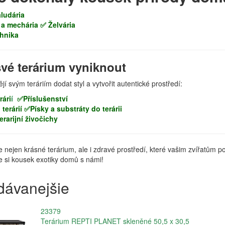
ludária
 a mechária
✅ Želvária
chnika
vé terárium vyniknout
tějí svým teráriím dodat styl a vytvořit autentické prostředí:
rári
í
✅Příslušenství
terárií
✅Písky a substráty do terárii
rarijní živočichy
e nejen krásné terárium, ale i zdravé prostředí, které vašim zvířatům
e si kousek exotiky domů s námi!
dávanejšie
23379
Terárium REPTI PLANET skleněné 50,5 x 30,5