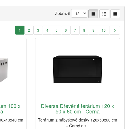
Zobraziť
1
2
3
4
5
6
7
8
9
10
ium 100 x
Diversa Dřevěné terárium 120 x
lá
50 x 60 cm - Černá
100x40x40 cm
Terárium z nábytkové desky 120x50x60 cm
– Černý de...