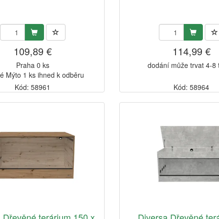
109,89 €
114,99 €
Praha 0 ks
dodání může trvat 4-8
é Mýto 1 ks ihned k odběru
Kód: 58961
Kód: 58964
 Dřevěné terárium 150 x
Diversa Dřevěné ter