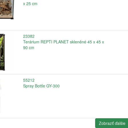
x 25 cm
23382
Terárium REPTI PLANET skleněné 45 x 45 x
90 cm
55212
Spray Bottle GY-300
Zobraziť ďalšie