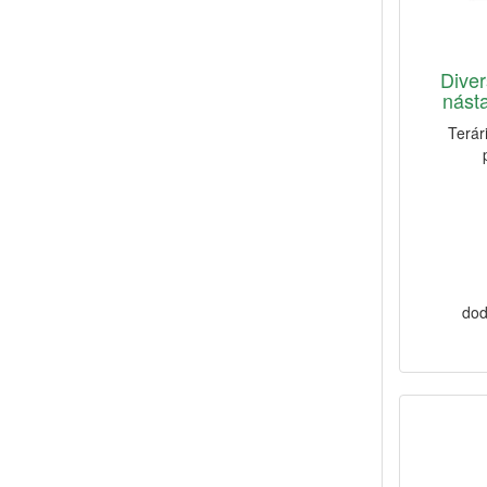
Diver
nást
Terár
dod