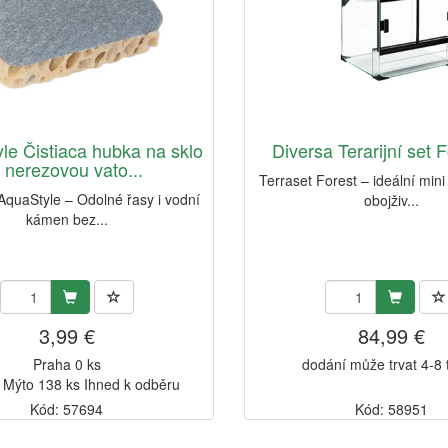
le Čistiaca hubka na sklo
Diversa Terarijní set 
 nerezovou vato...
Terraset Forest – ideální min
AquaStyle – Odolné řasy i vodní
obojživ...
kámen bez...
3,99 €
84,99 €
Praha 0 ks
dodání může trvat 4-8
 Mýto 138 ks Ihned k odběru
Kód: 57694
Kód: 58951