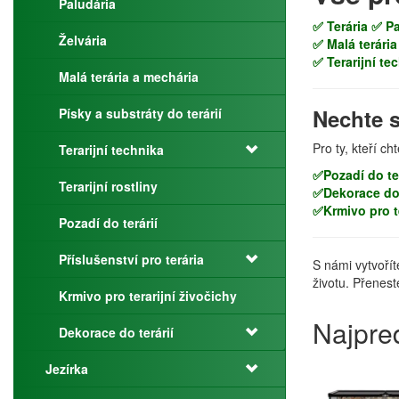
Paludária
✅ Terária
✅ Pa
Želvária
✅ Malá terária
✅ Terarijní te
Malá terária a mechária
Nechte s
Písky a substráty do terárií
Pro ty, kteří ch
Terarijní technika
✅Pozadí do te
Terarijní rostliny
✅Dekorace do 
✅Krmivo pro te
Pozadí do terárií
Příslušenství pro terária
S námi vytvořít
životu. Přenest
Krmivo pro terarijní živočichy
Najpre
Dekorace do terárií
Jezírka