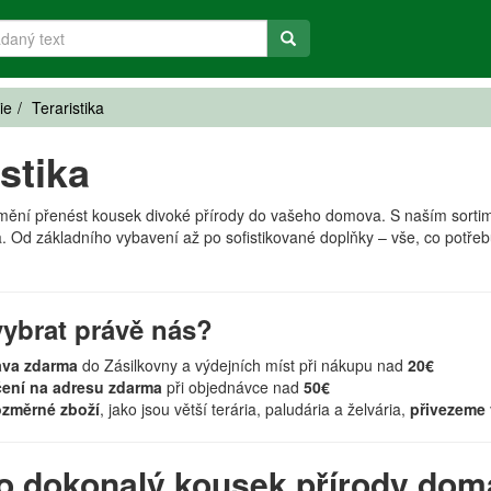
ie
Teraristika
istika
umění přenést kousek divoké přírody do vašeho domova. S naším sortime
a. Od základního vybavení až po sofistikované doplňky – vše, co potřeb
vybrat právě nás?
ava zdarma
do Zásilkovny a výdejních míst při nákupu nad
20€
ení na adresu zdarma
při objednávce nad
50€
změrné zboží
, jako jsou větší terária, paludária a želvária,
přivezeme 
o dokonalý kousek přírody dom