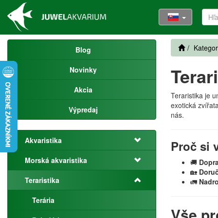
Kategor
Blog
Terar
Novinky
Akcia
Teraristika je 
exotická zvířat
Výpredaj
nás.
Akvaristika
Proč si 
Morská akvaristika
🚚
Dopr
🏡
Doruč
Teraristika
🚛
Nadro
Terária
Vše pr