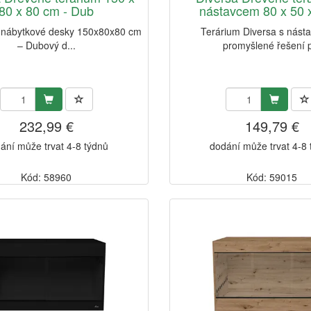
80 x 80 cm - Dub
nástavcem 80 x 50 x
 nábytkové desky 150x80x80 cm
Terárium Diversa s nást
– Dubový d...
promyšlené řešení p
232,99 €
149,79 €
ání může trvat 4-8 týdnů
dodání může trvat 4-8
Kód: 58960
Kód: 59015