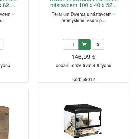
 62 ...
nástavcem 100 x 40 x 52...
avcem –
Terárium Diversa s nástavcem –
...
promyšlené řešení p...
146,99 €
 týdnů
dodání může trvat 4-8 týdnů
Kód: 59012