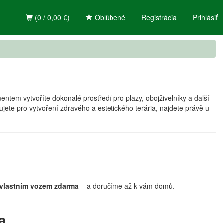
(0 / 0,00 €)
Obľúbené
Registrácia
Prihlásiť
ntem vytvoříte dokonalé prostředí pro plazy, obojživelníky a další
ujete pro vytvoření zdravého a estetického terária, najdete právě u
vlastním vozem zdarma
– a doručíme až k vám domů.
a