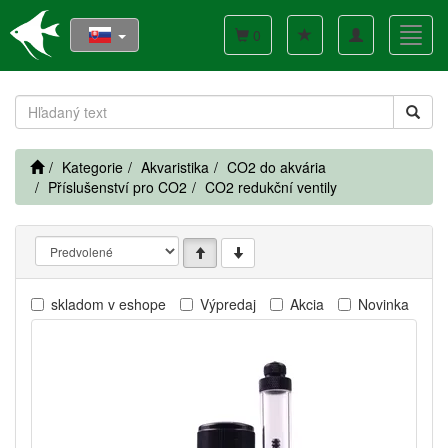
Toggle
Toggl
0
navigation
navig
Kategorie
Akvaristika
CO2 do akvária
Příslušenství pro CO2
CO2 redukční ventily
skladom v eshope
Výpredaj
Akcia
Novinka