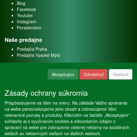
Blog
Facebook
Youtube
Instagram
Poradenstvo
Naše predajne
Predajňa Praha
Predajňa Vysoké Mýto
O nás
Akceptujem
Odmietnuť
Nastaviť
Kontakt
O firme
Zásady ochrany súkromia
Naše služby
Prispôsobujeme sa Vám na mieru. Na základe Vášho správania
Servis
na webe personalizujeme jeho obsah a zobrazujeme Vám
Predaj akváriových rýb
relevantné ponuky a produkty. Kliknutím na tlačidlo „Akceptujem“
Predaj akváriových rastlín
súhlasíte aj s využívaním cookies a odovzdaním údajov o
správaní na webe pre zobrazenie cielenej reklamy na sociálnych
sieťach av reklamných sieťach na ďalších weboch.