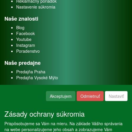
Reklamačný poriadok
Nastavenie súkromia
Naše znalosti
Blog
Facebook
Youtube
Instagram
Poradenstvo
Naše predajne
Predajňa Praha
Predajňa Vysoké Mýto
O nás
Akceptujem
Odmietnuť
Nastaviť
Kontakt
O firme
Zásady ochrany súkromia
Naše služby
Prispôsobujeme sa Vám na mieru. Na základe Vášho správania
Servis
na webe personalizujeme jeho obsah a zobrazujeme Vám
Predaj akváriových rýb