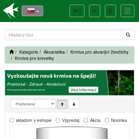
Toggle
Toggl
0
navigation
navig
Kategorie
Akvaristika
Krmiva pro akvarijní živočichy
Krmiva pro krevetky
skladom v eshope
Výpredaj
Akcia
Novinka