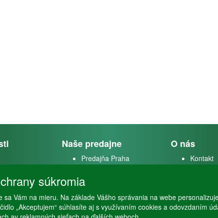
sti
Naše predajne
O nás
Predajňa Praha
Kontakt
k
Predajňa Vysoké Mýto
O firme
chrany súkromia
m
 sa Vám na mieru. Na základe Vášho správania na webe personalizuj
stvo
lačidlo „Akceptujem“ súhlasíte aj s využívaním cookies a odovzdaním ú
ťach av reklamných sieťach na ďalších weboch.