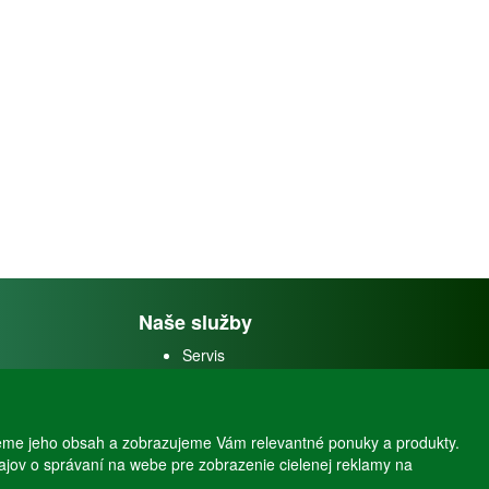
Naše služby
Servis
Predaj akváriových rýb
Predaj akváriových
rastlín
eme jeho obsah a zobrazujeme Vám relevantné ponuky a produkty.
dajov o správaní na webe pre zobrazenie cielenej reklamy na