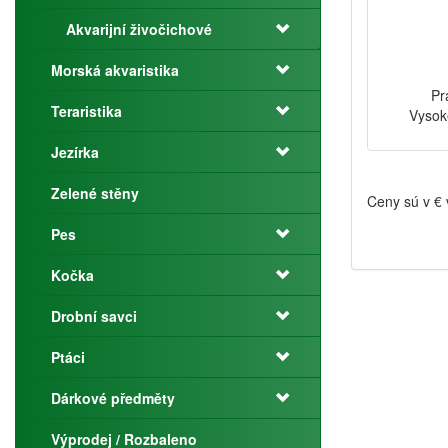
Akvarijní živočichové
Morská akvaristika
Pr
Teraristika
Vysok
Jezírka
Zelené stěny
Ceny sú v €
Pes
Kočka
Drobní savci
Ptáci
Dárkové předměty
Výprodej / Rozbaleno