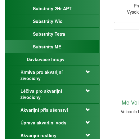
Pr
Substráty 2Hr APT
Vysok
Substráty Wio
Substráty Tetra
Substráty ME
Dávkovače hnojiv
Krmiva pro akvarijní
živočichy
Léčiva pro akvarijní
živočichy
Me Volc
Akvarijní příslušenství
Volcanic 
Úprava akvarijní vody
Akvarijní rostliny