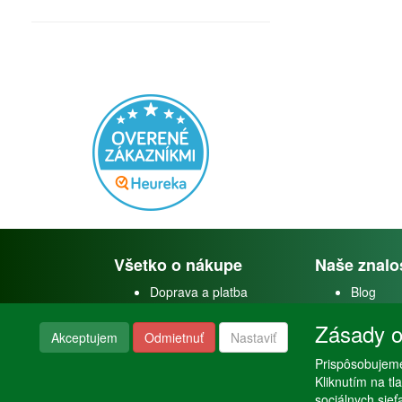
Všetko o nákupe
Naše znalo
Doprava a platba
Blog
Doprava akvárií
Faceboo
Zásady o
Obchodné podmienky
Youtube
Akceptujem
Odmietnuť
Nastaviť
Reklamačný poriadok
Instagra
Nastavenie súkromia
Prispôsobujeme
Poraden
Kliknutím na t
sociálnych sie