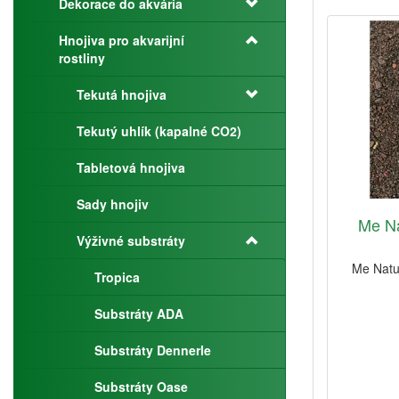
Dekorace do akvária
Hnojiva pro akvarijní
rostliny
Tekutá hnojiva
Tekutý uhlík (kapalné CO2)
Tabletová hnojiva
Sady hnojiv
Me Na
Výživné substráty
Me Natur
Tropica
Substráty ADA
Substráty Dennerle
Substráty Oase