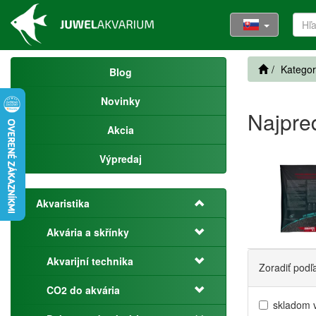
Kategor
Blog
Novinky
Najpre
Akcia
Výpredaj
Akvaristika
Akvária a skřínky
Akvarijní technika
Zoradiť podľ
CO2 do akvária
skladom 