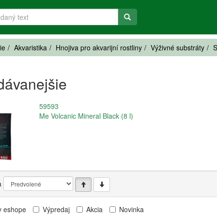
ie
Akvaristika
Hnojiva pro akvarijní rostliny
Výživné substráty
S
dávanejšie
59593
Me Volcanic Mineral Black (8 l)
a
v eshope
Výpredaj
Akcia
Novinka