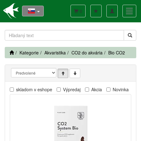
Toggle
Toggl
0
navigation
navig
Kategorie
Akvaristika
CO2 do akvária
Bio CO2
skladom v eshope
Výpredaj
Akcia
Novinka