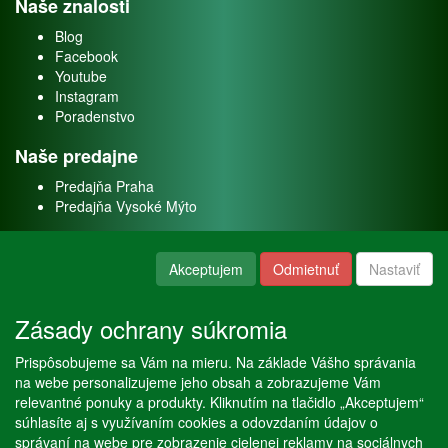
Naše znalosti
Blog
Facebook
Youtube
Instagram
Poradenstvo
Naše predajne
Predajňa Praha
Predajňa Vysoké Mýto
O nás
Akceptujem
Odmietnuť
Nastaviť
Kontakt
O firme
Zásady ochrany súkromia
Naše služby
Prispôsobujeme sa Vám na mieru. Na základe Vášho správania
Servis
na webe personalizujeme jeho obsah a zobrazujeme Vám
Predaj akváriových rýb
relevantné ponuky a produkty. Kliknutím na tlačidlo „Akceptujem“
Predaj akváriových rastlín
súhlasíte aj s využívaním cookies a odovzdaním údajov o
správaní na webe pre zobrazenie cielenej reklamy na sociálnych