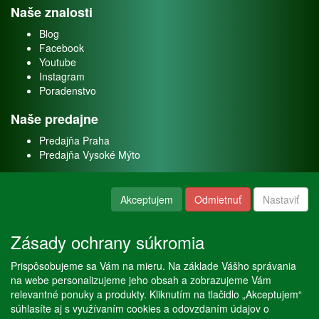
Naše znalosti
Blog
Facebook
Youtube
Instagram
Poradenstvo
Naše predajne
Predajňa Praha
Predajňa Vysoké Mýto
O nás
Akceptujem
Odmietnuť
Nastaviť
Kontakt
O firme
Zásady ochrany súkromia
Naše služby
Prispôsobujeme sa Vám na mieru. Na základe Vášho správania
Servis
na webe personalizujeme jeho obsah a zobrazujeme Vám
Predaj akváriových rýb
relevantné ponuky a produkty. Kliknutím na tlačidlo „Akceptujem“
Predaj akváriových rastlín
súhlasíte aj s využívaním cookies a odovzdaním údajov o