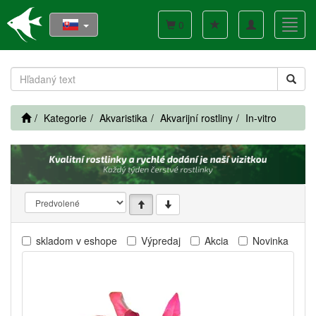
Toggle
Toggl
0
navigation
navig
Kategorie
Akvaristika
Akvarijní rostliny
In-vitro
skladom v eshope
Výpredaj
Akcia
Novinka