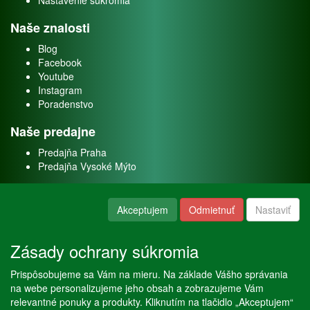
Nastavenie súkromia
Naše znalosti
Blog
Facebook
Youtube
Instagram
Poradenstvo
Naše predajne
Predajňa Praha
Predajňa Vysoké Mýto
O nás
Akceptujem
Odmietnuť
Nastaviť
Kontakt
O firme
Zásady ochrany súkromia
Naše služby
Prispôsobujeme sa Vám na mieru. Na základe Vášho správania
Servis
na webe personalizujeme jeho obsah a zobrazujeme Vám
Predaj akváriových rýb
relevantné ponuky a produkty. Kliknutím na tlačidlo „Akceptujem“
Predaj akváriových rastlín