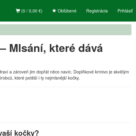
(0 / 0,00 €)
Obľúbené
Registrácia
Prihlásiť
– Mlsání, které dává
 zdraví a zároveň jim dopřát něco navíc. Doplňkové krmivo je skvělým
obců, které potěší i ty nejmlsnější kočky.
vaší kočky?