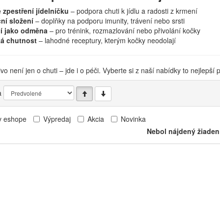
 zpestření jídelníčku
– podpora chuti k jídlu a radosti z krmení
ní složení
– doplňky na podporu imunity, trávení nebo srsti
ní jako odměna
– pro trénink, rozmazlování nebo přivolání kočky
á chutnost
– lahodné receptury, kterým kočky neodolají
o není jen o chuti – jde i o péči. Vyberte si z naší nabídky to nejlepš
a
v eshope
Výpredaj
Akcia
Novinka
Nebol nájdený žiaden