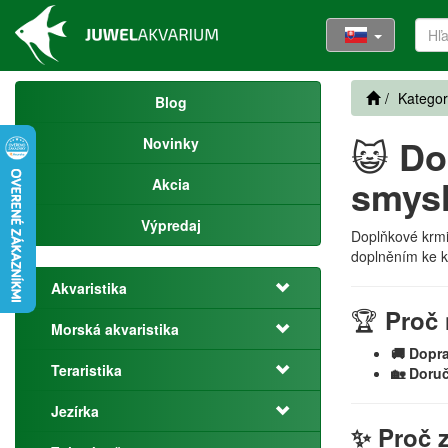
Kategor
Blog
😺
Do
Novinky
smys
Akcia
Výpredaj
Doplňkové krmiv
doplněním ke ko
Akvaristika
🏆
Proč 
Morská akvaristika
🚚 Dopr
Teraristika
🏡 Doru
Jezírka
✨ Proč z