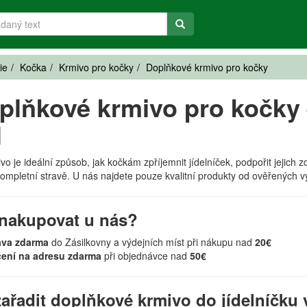
ie
Kočka
Krmivo pro kočky
Doplňkové krmivo pro kočky
plňkové krmivo pro kočky 
l
o je ideální způsob, jak kočkám zpříjemnit jídelníček, podpořit jejich
mpletní stravě. U nás najdete pouze kvalitní produkty od ověřených výr
nakupovat u nás?
ava zdarma
do Zásilkovny a výdejních míst při nákupu nad
20€
čení na adresu zdarma
při objednávce nad
50€
ařadit doplňkové krmivo do jídelníčku 