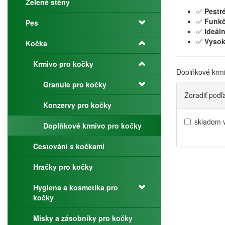
Zelené stěny
✅
Pestré
✅
Funkč
Pes
✅
Ideál
✅
Vysok
Kočka
Krmivo pro kočky
Doplňkové krmiv
Granule pro kočky
Zoradiť podľ
Konzervy pro kočky
skladom 
Doplňkové krmivo pro kočky
Cestování s kočkami
Hračky pro kočky
Hygiena a kosmetika pro
kočky
Misky a zásobníky pro kočky