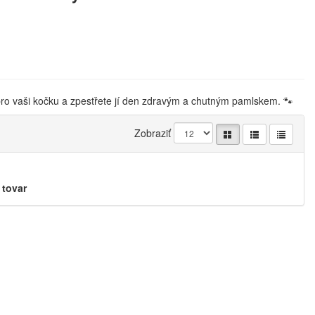
í pro vaši kočku a zpestřete jí den zdravým a chutným pamlskem. 🐾
Zobraziť
 tovar