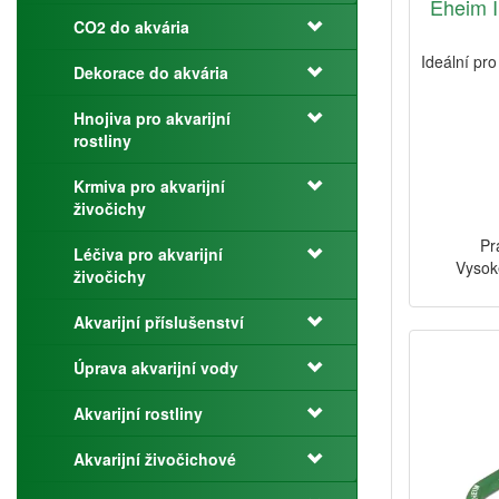
Eheim I
CO2 do akvária
Ideální pro
Dekorace do akvária
Hnojiva pro akvarijní
rostliny
Krmiva pro akvarijní
živočichy
Pr
Léčiva pro akvarijní
Vysok
živočichy
Akvarijní příslušenství
Úprava akvarijní vody
Akvarijní rostliny
Akvarijní živočichové