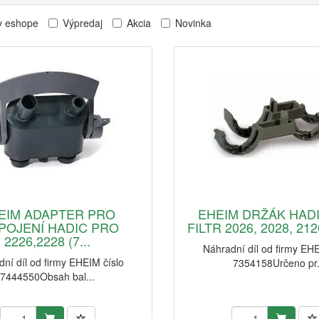
v eshope
Výpredaj
Akcia
Novinka
EIM ADAPTER PRO
EHEIM DRŽÁK HAD
POJENÍ HADIC PRO
FILTR 2026, 2028, 2126
2226,2228 (7...
Náhradní díl od firmy EHE
ní díl od firmy EHEIM číslo
7354158Určeno pr.
7444550Obsah bal...