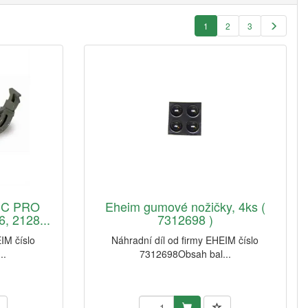
1
2
3
IC PRO
Eheim gumové nožičky, 4ks (
, 2128...
7312698 )
IM číslo
Náhradní díl od firmy EHEIM číslo
..
7312698Obsah bal...