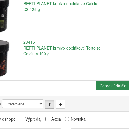
REPTI PLANET krmivo doplňkové Calcium +
D3 125 g
23415
REPTI PLANET krmivo doplňkové Tortoise
Calcium 100 g
Zobraziť ďalšie
a
v eshope
Výpredaj
Akcia
Novinka