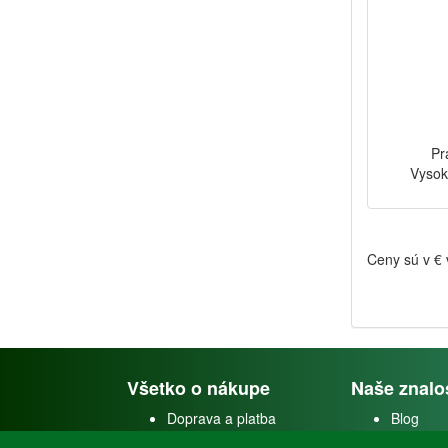
Pr
Vysok
Ceny sú v €
Všetko o nákupe
Naše znalo
Doprava a platba
Blog
Doprava akvárií
Faceboo