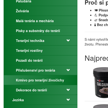
Proč si 
Paludária
🍽️
Přesn
Želvária
💪
Podpo
🌿
Snadn
Malá terária a mechária
🧪
Bez c
Písky a substráty do terárií
S námi vytvořít
Terarijní technika
životu. Přenest
Terarijní rostliny
Najpre
Pozadí do terárií
Příslušenství pro terária
Krmivo pro terarijní živočichy
Dekorace do terárií
Jezírka