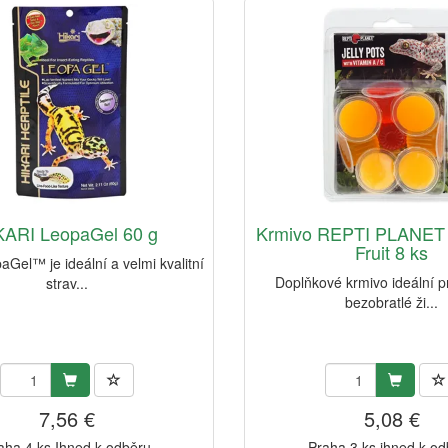
KARI LeopaGel 60 g
Krmivo REPTI PLANET J
Fruit 8 ks
aGel™ je ideální a velmi kvalitní
Doplňkové krmivo ideální p
strav...
bezobratlé ži...
7,56 €
5,08 €
aha 4 ks Ihned k odběru
Praha 3 ks ihned k o