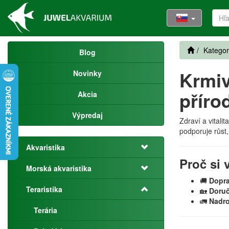
Kategor
Blog
Krmiv
Novinky
přírod
Akcia
Výpredaj
Zdraví a vitali
podporuje růst,
Akvaristika
Proč si 
Morská akvaristika
🚚
Dopr
Teraristika
🏡
Doruč
🚛
Nadro
Terária