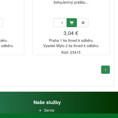
želvyJemný práško...
3,04 €
dběru
Praha 1 ks ihned k odběru
k odběru
Vysoké Mýto 2 ks ihned k odběru
Kód: 23415
1
Naše služby
Servis
Predaj akváriových rýb