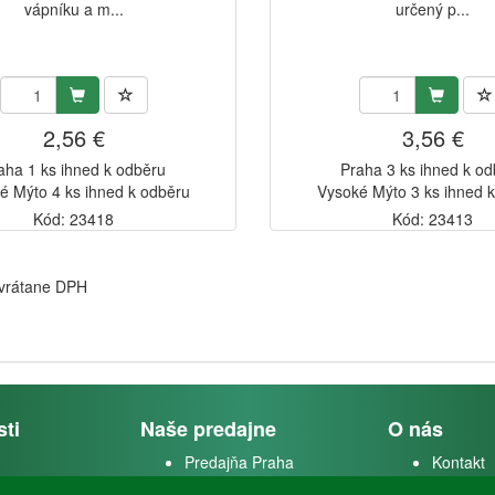
vápníku a m...
určený p...
2,56 €
3,56 €
aha 1 ks ihned k odběru
Praha 3 ks ihned k o
é Mýto 4 ks ihned k odběru
Vysoké Mýto 3 ks ihned 
Kód: 23418
Kód: 23413
 vrátane DPH
sti
Naše predajne
O nás
Predajňa Praha
Kontakt
k
Predajňa Vysoké Mýto
O firme