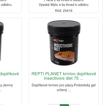
k odběru
Vysoké Mýto 4 ks ihned k odběru
Kód: 23416
doplňkové
REPTI PLANET krmivo doplňkové
g
Insectivore diet 75 ...
zy.Jemný
Doplňkové krmivo pro plazy.Probiotický gel
..
určený ...