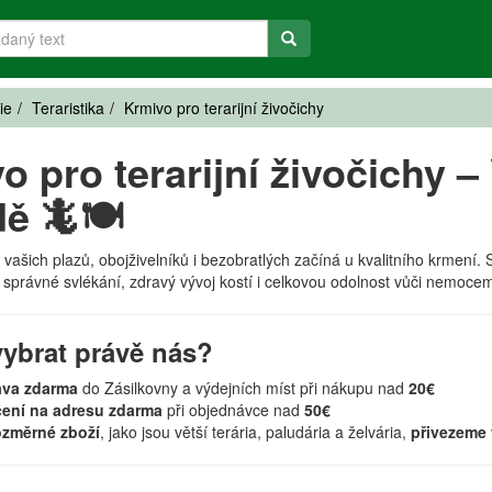
ie
Teraristika
Krmivo pro terarijní živočichy
o pro terarijní živočichy –
ě 🦎🍽️
ta vašich plazů, obojživelníků i bezobratlých začíná u kvalitního krme
 správné svlékání, zdravý vývoj kostí i celkovou odolnost vůči nemoce
vybrat právě nás?
ava zdarma
do Zásilkovny a výdejních míst při nákupu nad
20€
ení na adresu zdarma
při objednávce nad
50€
změrné zboží
, jako jsou větší terária, paludária a želvária,
přivezeme 