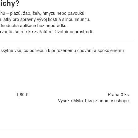
čichy?
hů – plazů, žab, želv, hmyzu nebo pavouků.
 látky pro správný vývoj kostí a silnou imunitu.
 jednoduchá aplikace bez nepořádku.
vantů, šetrné ke zvířatům i životnímu prostředí.
 poskytne vše, co potřebují k přirozenému chování a spokojenému
1,80 €
Praha 0 ks
Vysoké Mýto 1 ks skladom v eshope