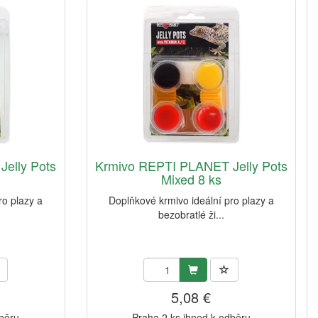
elly Pots
Krmivo REPTI PLANET Jelly Pots
Mixed 8 ks
ro plazy a
Doplňkové krmivo ideální pro plazy a
bezobratlé ži...
5,08 €
dběru
Praha 2 ks ihned k odběru