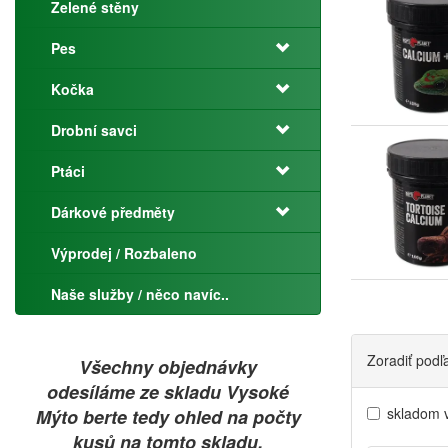
Zelené stěny
Pes
Kočka
Drobní savci
Ptáci
Dárkové předměty
Výprodej / Rozbaleno
Naše služby / něco navíc..
Zoradiť podľ
Všechny objednávky
odesíláme ze skladu Vysoké
skladom 
Mýto berte tedy ohled na počty
kusů na tomto skladu.