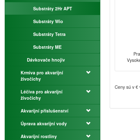
Substráty 2Hr APT
Substráty Wio
Substráty Tetra
Substráty ME
Pra
Dávkovače hnojiv
Vysoké
Krmiva pro akvarijní
živočichy
Ceny sú v €
Léčiva pro akvarijní
živočichy
Akvarijní příslušenství
Úprava akvarijní vody
Akvarijní rostliny