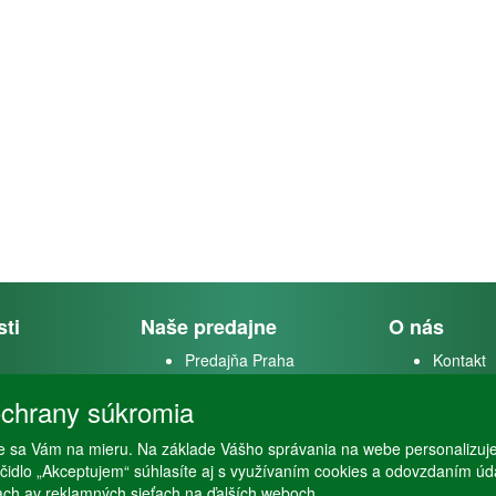
sti
Naše predajne
O nás
Predajňa Praha
Kontakt
k
Predajňa Vysoké Mýto
O firme
chrany súkromia
m
 sa Vám na mieru. Na základe Vášho správania na webe personalizuj
stvo
lačidlo „Akceptujem“ súhlasíte aj s využívaním cookies a odovzdaním ú
ťach av reklamných sieťach na ďalších weboch.