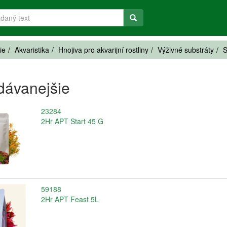
ie
Akvaristika
Hnojiva pro akvarijní rostliny
Výživné substráty
S
dávanejšie
23284
2Hr APT Start 45 G
59188
2Hr APT Feast 5L