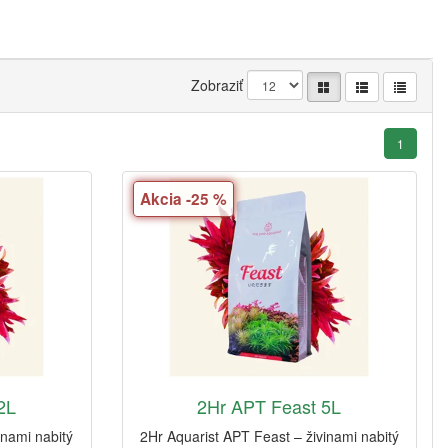
Zobraziť
1
Akcia -25 %
2L
2Hr APT Feast 5L
inami nabitý
2Hr Aquarist APT Feast – živinami nabitý