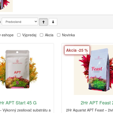
a
v eshope
Výpredaj
Akcia
Novinka
Akcia -25 %
Hr APT Start 45 G
2Hr APT Feast 
– Výkonný zesilovač substrátu a
2Hr Aquarist APT Feast – živ