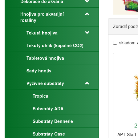
Dekorace do akvária
Hnojiva pro akvarijní
rostliny
Zoradiť podľ
Tekutá hnojiva
skladom 
Tekutý uhlík (kapalné CO2)
Tabletová hnojiva
Sady hnojiv
Výživné substráty
Tropica
Substráty ADA
Substráty Dennerle
2
Substráty Oase
APT Start 