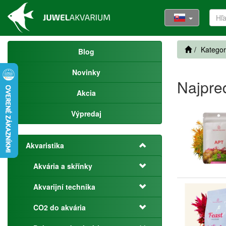
Kategor
Blog
Novinky
Najpre
Akcia
Výpredaj
Akvaristika
Akvária a skřínky
Akvarijní technika
CO2 do akvária