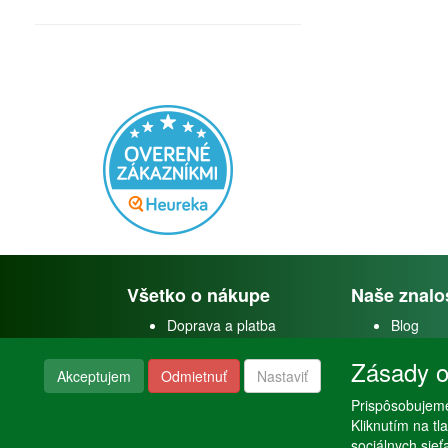
Všetko o nákupe
Naše znalo
Doprava a platba
Blog
Doprava akvárií
Faceboo
Zásady o
Obchodné podmienky
Youtube
Akceptujem
Odmietnuť
Nastaviť
Reklamačný poriadok
Instagra
Nastavenie súkromia
Prispôsobujeme
Poraden
Kliknutím na t
sociálnych sie