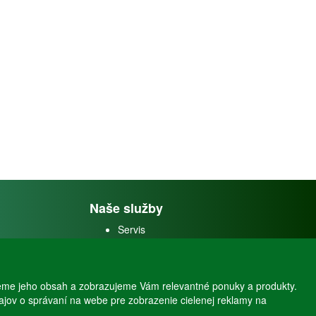
Naše služby
Servis
Predaj akváriových rýb
Predaj akváriových
rastlín
eme jeho obsah a zobrazujeme Vám relevantné ponuky a produkty.
dajov o správaní na webe pre zobrazenie cielenej reklamy na