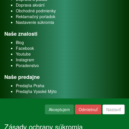
Doprava akvárií
Obchodné podmienky
Reklamačný poriadok
Nastavenie súkromia
Naše znalosti
Blog
Facebook
Youtube
Instagram
Poradenstvo
Naše predajne
Predajňa Praha
Predajňa Vysoké Mýto
O nás
Akceptujem
Odmietnuť
Nastaviť
Kontakt
O firme
Zásady ochrany súkromia
Naše služby