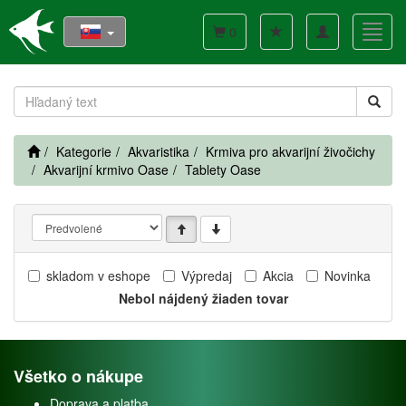
Toggle
Toggl
0
navigation
navig
Kategorie
Akvaristika
Krmiva pro akvarijní živočichy
Akvarijní krmivo Oase
Tablety Oase
skladom v eshope
Výpredaj
Akcia
Novinka
Nebol nájdený žiaden tovar
Všetko o nákupe
Doprava a platba