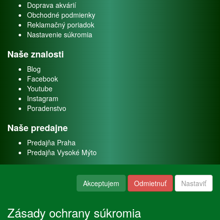
Doprava akvárií
Obchodné podmienky
Reklamačný poriadok
Nastavenie súkromia
Naše znalosti
Blog
Facebook
Youtube
Instagram
Poradenstvo
Naše predajne
Predajňa Praha
Predajňa Vysoké Mýto
O nás
Akceptujem
Odmietnuť
Nastaviť
Kontakt
O firme
Zásady ochrany súkromia
Naše služby