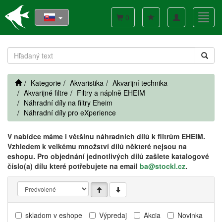
Toggle
Toggl
0
navigation
navig
Kategorie
Akvaristika
Akvarijní technika
Akvarijné filtre
Filtry a náplně EHEIM
Náhradní díly na filtry Eheim
Náhradní díly pro eXperience
V nabídce máme i většinu náhradních dílů k filtrům EHEIM.
Vzhledem k velkému množství dílů některé nejsou na
eshopu. Pro objednání jednotlivých dílů zašlete katalogové
číslo(a) dílu které potřebujete na email
ba@stockl.cz
.
skladom v eshope
Výpredaj
Akcia
Novinka