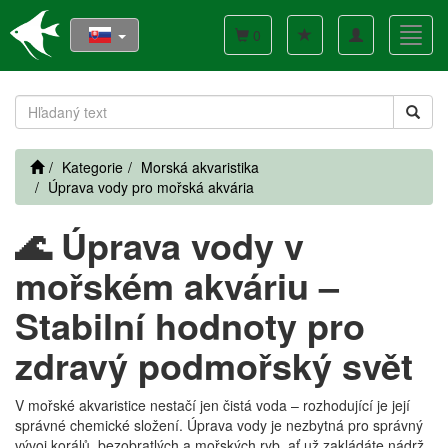
Toggle
Toggl
0
navigation
navig
Kategorie
Morská akvaristika
Úprava vody pro mořská akvária
🌊 Úprava vody v
mořském akváriu –
Stabilní hodnoty pro
zdravý podmořský svět
V mořské akvaristice nestačí jen čistá voda – rozhodující je její
správné chemické složení. Úprava vody je nezbytná pro správný
vývoj korálů, bezobratlých a mořských ryb, ať už zakládáte nádrž,