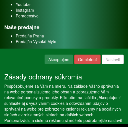
Youtube
Instagram
Poradenstvo
Naše predajne
Predajňa Praha
Predajňa Vysoké Mýto
O nás
Akceptujem
Odmietnuť
Nastaviť
Kontakt
O firme
Zásady ochrany súkromia
Naše služby
Prispôsobujeme sa Vám na mieru. Na základe Vášho správania
Servis
na webe personalizujeme jeho obsah a zobrazujeme Vám
Predaj akváriových rýb
relevantné ponuky a produkty. Kliknutím na tlačidlo „Akceptujem“
Predaj akváriových rastlín
súhlasíte aj s využívaním cookies a odovzdaním údajov o
správaní na webe pre zobrazenie cielenej reklamy na sociálnych
sieťach av reklamných sieťach na ďalších weboch.
Copyright © Stöckl spol. s r. o. 2020, powered by
ABRA E-shop
Personalizáciu a cielenú reklamu si môžete podrobnejšie nastaviť
alebo kedykoľvek vypnúť po kliknutí na tlačidlo „Nastaviť“.