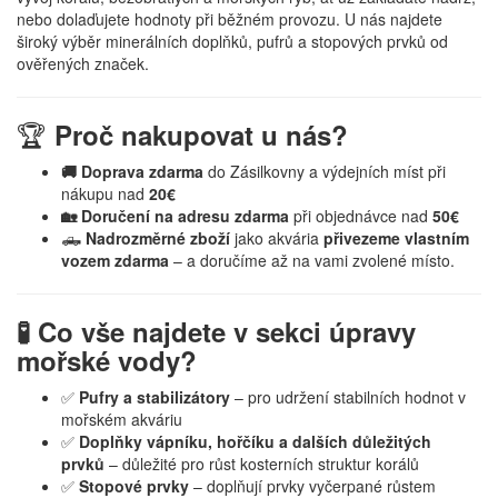
nebo dolaďujete hodnoty při běžném provozu. U nás najdete
široký výběr minerálních doplňků, pufrů a stopových prvků od
ověřených značek.
🏆
Proč nakupovat u nás?
🚚 Doprava zdarma
do Zásilkovny a výdejních míst při
nákupu nad
20€
🏡 Doručení na adresu zdarma
při objednávce nad
50€
🛻
Nadrozměrné zboží
jako akvária
přivezeme vlastním
vozem zdarma
– a doručíme až na vami zvolené místo.
🧪 Co vše najdete v sekci úpravy
mořské vody?
✅
Pufry a stabilizátory
– pro udržení stabilních hodnot v
mořském akváriu
✅
Doplňky vápníku, hořčíku a dalších důležitých
prvků
– důležité pro růst kosterních struktur korálů
✅
Stopové prvky
– doplňují prvky vyčerpané růstem