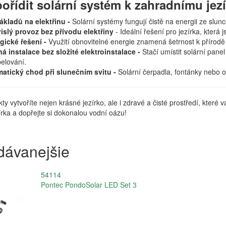
pořídit solární systém k zahradnímu jez
ákladů na elektřinu -
Solární systémy fungují čistě na energii ze slunc
islý provoz bez přívodu elektřiny
- Ideální řešení pro jezírka, kter
gické řešení -
Využití obnovitelné energie znamená šetrnost k přírodě 
á instalace bez složité elektroinstalace -
Stačí umístit solární pane
elování.
atický chod při slunečním svitu -
Solární čerpadla, fontánky nebo os
ty vytvoříte nejen krásné jezírko, ale i zdravé a čisté prostředí, kter
rka a dopřejte si dokonalou vodní oázu!
dávanejšie
54114
Pontec PondoSolar LED Set 3