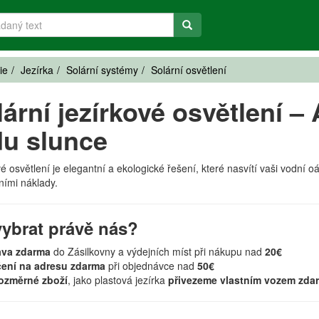
ie
Jezírka
Solární systémy
Solární osvětlení
ární jezírkové osvětlení – 
u slunce
vé osvětlení je elegantní a ekologické řešení, které nasvítí vaši vodní oá
ními náklady.
vybrat právě nás?
ava zdarma
do Zásilkovny a výdejních míst při nákupu nad
20€
ení na adresu zdarma
při objednávce nad
50€
ozměrné zboží
, jako plastová jezírka
přivezeme vlastním vozem zda