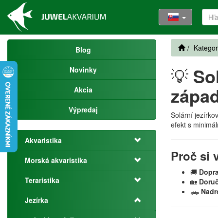
Kategor
Blog
💡
Sol
Novinky
západ
Akcia
Výpredaj
Solární jezírko
efekt s minimál
Akvaristika
Proč si 
Morská akvaristika
🚚
Dopr
Teraristika
🏡
Doruč
🛻
Nadr
Jezírka