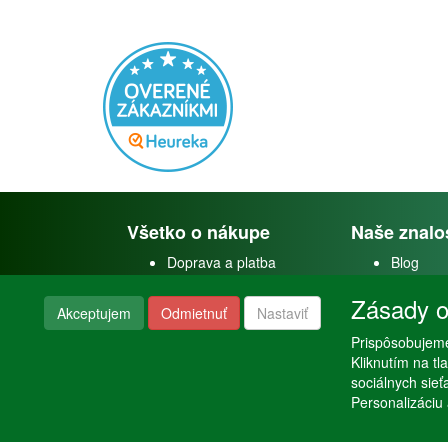
Všetko o nákupe
Naše znalo
Doprava a platba
Blog
Doprava akvárií
Faceboo
Zásady o
Obchodné podmienky
Youtube
Akceptujem
Odmietnuť
Nastaviť
Reklamačný poriadok
Instagra
Nastavenie súkromia
Prispôsobujeme
Poraden
Kliknutím na t
sociálnych sie
Personalizáciu 