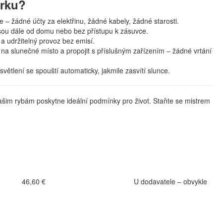
írku?
e – žádné účty za elektřinu, žádné kabely, žádné starosti.
á jsou dále od domu nebo bez přístupu k zásuvce.
a udržitelný provoz bez emisí.
l na slunečné místo a propojit s příslušným zařízením – žádné vrtání
větlení se spouští automaticky, jakmile zasvítí slunce.
é vašim rybám poskytne ideální podmínky pro život. Staňte se mistrem
46,60 €
U dodavatele – obvykle