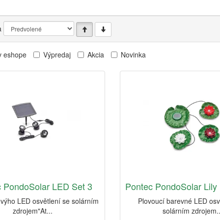
a
v eshope
Výpredaj
Akcia
Novinka
 PondoSolar LED Set 3
Pontec PondoSolar Lily
výho LED osvětlení se solárním
Plovoucí barevné LED osv
zdrojem"At...
solárním zdrojem..