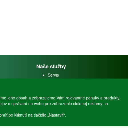
Naše služby
Servis
Predaj akváriových rýb
Predaj akváriových
rastlín
eme jeho obsah a zobrazujeme Vám relevantné ponuky a produkty.
dajov o správaní na webe pre zobrazenie cielenej reklamy na
ť po kliknutí na tlačidlo „Nastaviť“.