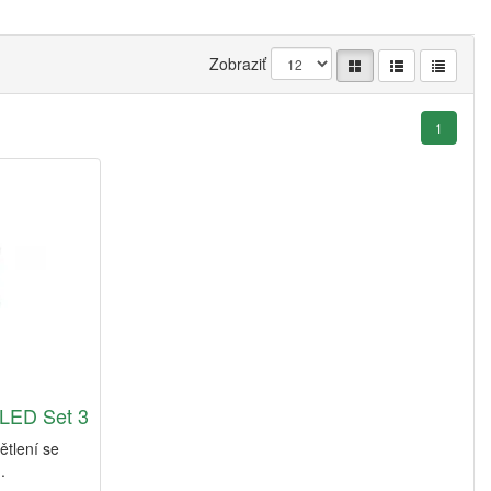
Zobraziť
1
 LED Set 3
ětlení se
.