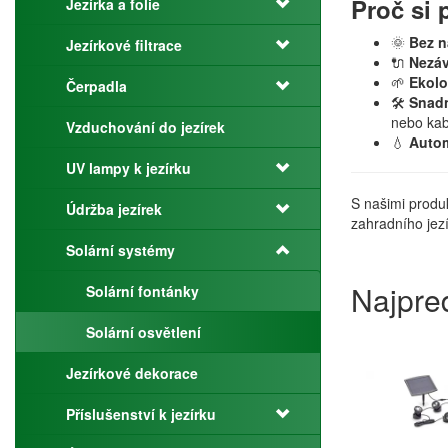
Proč si 
Jezírka a folie
🌞
Bez n
Jezírkové filtrace
🔌
Nezáv
🌱
Ekolo
Čerpadla
🛠️
Snadn
nebo kab
Vzduchování do jezírek
💧
Autom
UV lampy k jezírku
S našimi produk
Údržba jezírek
zahradního jezí
Solární systémy
Najpre
Solární fontánky
Solární osvětlení
Jezírkové dekorace
Příslušenství k jezírku