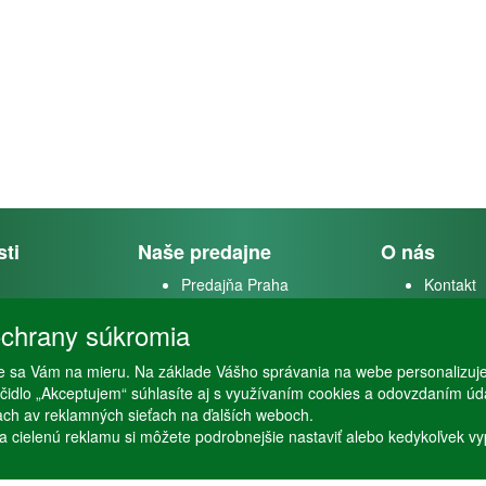
sti
Naše predajne
O nás
Predajňa Praha
Kontakt
k
Predajňa Vysoké Mýto
O firme
chrany súkromia
m
 sa Vám na mieru. Na základe Vášho správania na webe personalizuj
stvo
lačidlo „Akceptujem“ súhlasíte aj s využívaním cookies a odovzdaním ú
ťach av reklamných sieťach na ďalších weboch.
a cielenú reklamu si môžete podrobnejšie nastaviť alebo kedykoľvek vypnú
Copyright © Stöckl spol. s r. o. 2020, powered by
ABRA E-shop