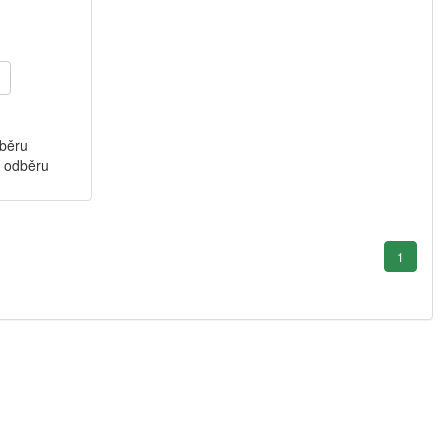
dběru
k odběru
1