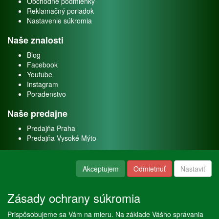
Obchodné podmienky
Reklamačný poriadok
Nastavenie súkromia
Naše znalosti
Blog
Facebook
Youtube
Instagram
Poradenstvo
Naše predajne
Predajňa Praha
Predajňa Vysoké Mýto
O nás
Akceptujem
Odmietnuť
Nastaviť
Kontakt
O firme
Zásady ochrany súkromia
Naše služby
Prispôsobujeme sa Vám na mieru. Na základe Vášho správania
Servis