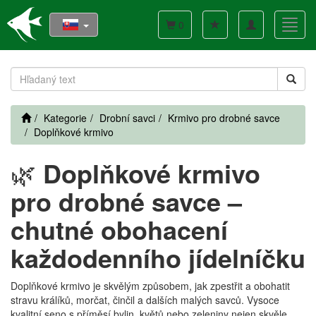
Toggle
Toggl
0
navigation
navig
Kategorie
Drobní savci
Krmivo pro drobné savce
Doplňkové krmivo
🌿
Doplňkové krmivo
pro drobné savce –
chutné obohacení
každodenního jídelníčku
Doplňkové krmivo je skvělým způsobem, jak zpestřit a obohatit
stravu králíků, morčat, činčil a dalších malých savců. Vysoce
kvalitní seno s příměsí bylin, květů nebo zeleniny nejen skvěle