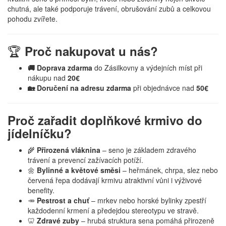
chutná, ale také podporuje trávení, obrušování zubů a celkovou
pohodu zvířete.
🏆
Proč nakupovat u nás?
🚚 Doprava zdarma
do Zásilkovny a výdejních míst při
nákupu nad
20€
🏡 Doručení na adresu zdarma
při objednávce nad
50€
Proč zařadit doplňkové krmivo do
jídelníčku?
🌾
Přirozená vláknina
– seno je základem zdravého
trávení a prevencí zažívacích potíží.
🌼
Bylinné a květové směsi
– heřmánek, chrpa, slez nebo
červená řepa dodávají krmivu atraktivní vůni i výživové
benefity.
🥕
Pestrost a chuť
– mrkev nebo horské bylinky zpestří
každodenní krmení a předejdou stereotypu ve stravě.
🦷
Zdravé zuby
– hrubá struktura sena pomáhá přirozeně