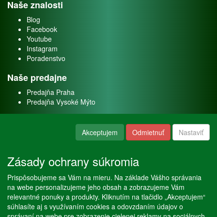
Naše znalosti
Blog
Facebook
Youtube
Instagram
Poradenstvo
Naše predajne
Predajňa Praha
Predajňa Vysoké Mýto
O nás
Akceptujem
Odmietnuť
Nastaviť
Kontakt
O firme
Zásady ochrany súkromia
Naše služby
Prispôsobujeme sa Vám na mieru. Na základe Vášho správania
Servis
na webe personalizujeme jeho obsah a zobrazujeme Vám
Predaj akváriových rýb
relevantné ponuky a produkty. Kliknutím na tlačidlo „Akceptujem“
Predaj akváriových rastlín
súhlasíte aj s využívaním cookies a odovzdaním údajov o
správaní na webe pre zobrazenie cielenej reklamy na sociálnych