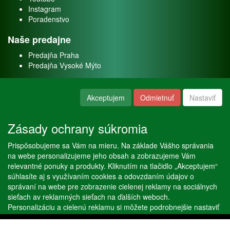
Instagram
Poradenstvo
Naše predajne
Predajňa Praha
Predajňa Vysoké Mýto
O nás
Akceptujem
Odmietnuť
Nastaviť
Kontakt
O firme
Zásady ochrany súkromia
Naše služby
Prispôsobujeme sa Vám na mieru. Na základe Vášho správania
Servis
na webe personalizujeme jeho obsah a zobrazujeme Vám
Predaj akváriových rýb
relevantné ponuky a produkty. Kliknutím na tlačidlo „Akceptujem“
Predaj akváriových rastlín
súhlasíte aj s využívaním cookies a odovzdaním údajov o
správaní na webe pre zobrazenie cielenej reklamy na sociálnych
sieťach av reklamných sieťach na ďalších weboch.
Copyright © Stöckl spol. s r. o. 2020, powered by
ABRA E-shop
Personalizáciu a cielenú reklamu si môžete podrobnejšie nastaviť
alebo kedykoľvek vypnúť po kliknutí na tlačidlo „Nastaviť“.