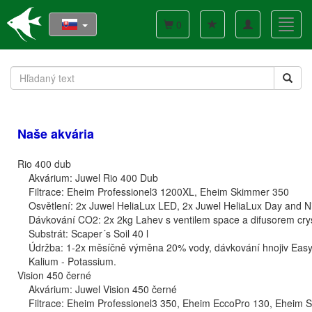
Toggle
Toggl
0
navigation
navig
Naše akvária
Rio 400 dub
Akvárium: Juwel Rio 400 Dub
Filtrace: Eheim Professionel3 1200XL, Eheim Skimmer 350
Osvětlení: 2x Juwel HeliaLux LED, 2x Juwel HeliaLux Day and Ni
Dávkování CO2: 2x 2kg Lahev s ventilem space a difusorem cryst
Substrát: Scaper´s Soil 40 l
Údržba: 1-2x měsíčně výměna 20% vody, dávkování hnojiv Easy-L
Kalium - Potassium.
Vision 450 černé
Akvárium: Juwel Vision 450 černé
Filtrace: Eheim Professionel3 350, Eheim EccoPro 130, Eheim