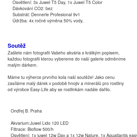
Osvětlení: 3x Juwel T5 Day, 1x Juwel T5 Color
Dávkování CO2: bez
Substrát: Dennerle Profesional 9v1
Údržba: 4x ročně výměna 50% vody,
Soutěž
Zašlete nám fotografii Vašeho akvária s krátkým popisem,
každou fotografii kterou vybereme do naší galerie odměníme
malým dárkem.
Máme tu výherce prvního kola naší soutěže! Jako cenu
zasíláme malý dárek v podobě hnojiv a minerálů pro rostliny
od výrobce Easy-Life aby se rostlinkám nadále dařilo.
Ondřej B. Praha
Akvarium:Juwel Lido 120 LED
Filtrace: Bioflow 500/h
Osvětlení: 1x juwel 12w Day a 1x 12w Nature, 1x Aquatlantis eas