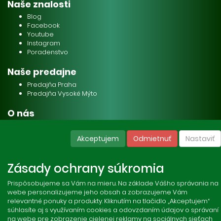
Naše znalosti
Blog
Facebook
Youtube
Instagram
Poradenstvo
Naše predajne
Predajňa Praha
Predajňa Vysoké Mýto
O nás
Kontakt
O firme
Akceptujem
Odmietnuť
Nastaviť
Naše služby
Zásady ochrany súkromia
Servis
Predaj akváriových rýb
Prispôsobujeme sa Vám na mieru. Na základe Vášho správania na
Predaj akváriových rastlín
webe personalizujeme jeho obsah a zobrazujeme Vám
relevantné ponuky a produkty. Kliknutím na tlačidlo „Akceptujem“
súhlasíte aj s využívaním cookies a odovzdaním údajov o správaní
Copyright © Stöckl spol. s r. o. 2020, powered by
ABRA E-shop
na webe pre zobrazenie cielenej reklamy na sociálnych sieťach