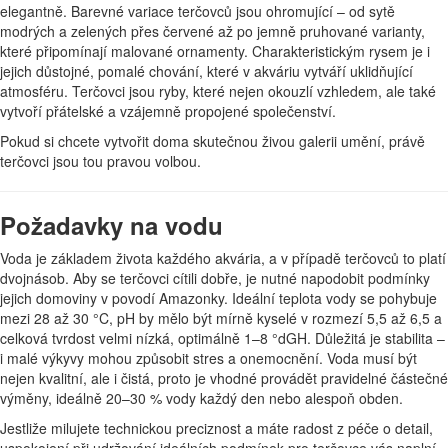
elegantně. Barevné variace terčovců jsou ohromující – od sytě
modrých a zelených přes červené až po jemně pruhované varianty,
které připomínají malované ornamenty. Charakteristickým rysem je i
jejich důstojné, pomalé chování, které v akváriu vytváří uklidňující
atmosféru. Terčovci jsou ryby, které nejen okouzlí vzhledem, ale také
vytvoří přátelské a vzájemně propojené společenství.
Pokud si chcete vytvořit doma skutečnou živou galerii umění, právě
terčovci jsou tou pravou volbou.
Požadavky na vodu
Voda je základem života každého akvária, a v případě terčovců to platí
dvojnásob. Aby se terčovci cítili dobře, je nutné napodobit podmínky
jejich domoviny v povodí Amazonky. Ideální teplota vody se pohybuje
mezi 28 až 30 °C, pH by mělo být mírně kyselé v rozmezí 5,5 až 6,5 a
celková tvrdost velmi nízká, optimálně 1–8 °dGH. Důležitá je stabilita –
i malé výkyvy mohou způsobit stres a onemocnění. Voda musí být
nejen kvalitní, ale i čistá, proto je vhodné provádět pravidelné částečné
výměny, ideálně 20–30 % vody každý den nebo alespoň obden.
Jestliže milujete technickou preciznost a máte radost z péče o detail,