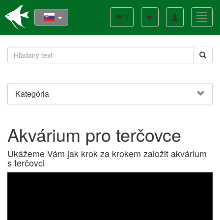
Toggle
Toggl
0
navigation
navig
Kategória
Akvárium pro terčovce
Ukážeme Vám jak krok za krokem založit akvárium
s terčovci