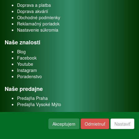
Doprava a platba
Doprava akvárií
Obchodné podmienky
Reklamačný poriadok
Nastavenie súkromia
Naše znalosti
Blog
Facebook
Youtube
Instagram
Poradenstvo
Naše predajne
Predajňa Praha
Predajňa Vysoké Mýto
O nás
Akceptujem
Odmietnuť
Nastaviť
Kontakt
O firme