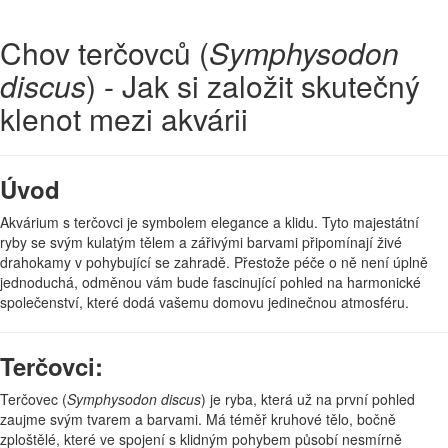
Chov terčovců (
Symphysodon
discus
) - Jak si založit skutečný
klenot mezi akvárii
Úvod
Akvárium s terčovci je symbolem elegance a klidu. Tyto majestátní
ryby se svým kulatým tělem a zářivými barvami připomínají živé
drahokamy v pohybující se zahradě. Přestože péče o ně není úplně
jednoduchá, odměnou vám bude fascinující pohled na harmonické
společenství, které dodá vašemu domovu jedinečnou atmosféru.
Terčovci:
Terčovec (
Symphysodon discus
) je ryba, která už na první pohled
zaujme svým tvarem a barvami. Má téměř kruhové tělo, bočně
zploštělé, které ve spojení s klidným pohybem působí nesmírně