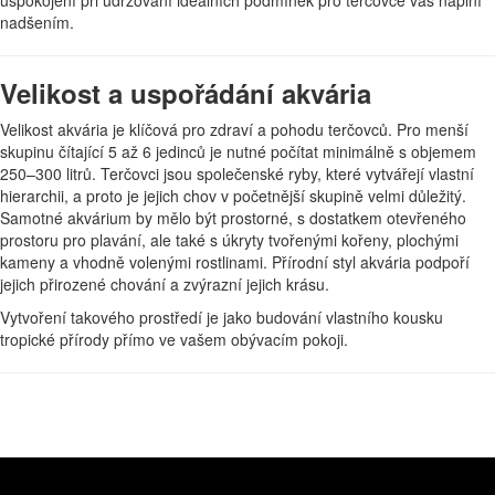
uspokojení při udržování ideálních podmínek pro terčovce vás naplní
nadšením.
Velikost a uspořádání akvária
Velikost akvária je klíčová pro zdraví a pohodu terčovců. Pro menší
skupinu čítající 5 až 6 jedinců je nutné počítat minimálně s objemem
250–300 litrů. Terčovci jsou společenské ryby, které vytvářejí vlastní
hierarchii, a proto je jejich chov v početnější skupině velmi důležitý.
Samotné akvárium by mělo být prostorné, s dostatkem otevřeného
prostoru pro plavání, ale také s úkryty tvořenými kořeny, plochými
kameny a vhodně volenými rostlinami. Přírodní styl akvária podpoří
jejich přirozené chování a zvýrazní jejich krásu.
Vytvoření takového prostředí je jako budování vlastního kousku
tropické přírody přímo ve vašem obývacím pokoji.