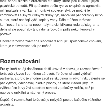
mezi sebou složité hierarchické struktury, které jsou klíčem k jejich
psychické pohodě. Při správném počtu ryb ve skupině se agresivita
minimalizuje a vzniká harmonické společenství. Je možné je
kombinovat i s jinými klidnými druhy ryb, například pancéřníčky nebo
sumci, které snášejí vyšší teploty vody. Dále můžete terčovce
kominovat i s tetrama nebo malýma cichldikama rodu apistograma,
dejte si ale pozor aby tyto ryby terčovcům příliš nekonkurovali v
potravě.
Chovat terčovce znamená sledovat fascinující společenské chování,
které je v akvaristice tak jedinečné.
Rozmnožování
Pro ty, kteří chtějí dosáhnout další úrovně v chovu, je rozmnožování
terčovců výzvou i odměnou zároveň. Terčovci si sami vybírají
partnera, a proto je vhodné začít se skupinou mladých ryb. Jakmile se
pár vytvoří, vyhledávají hladké plochy, na které kladou jikry. Po
vylíhnutí se larvy živí speciální sekrecí z pokožky rodičů, což je
naprosto unikátní a nádherný proces.
Úspěšné rozmnožení terčovců je nejvyšší poctou každého vážného
akvaristy.