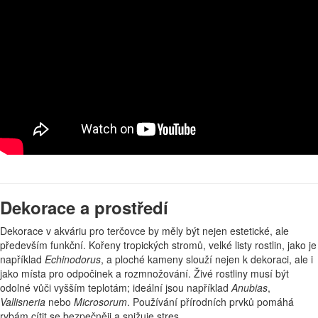
Dekorace a prostředí
Dekorace v akváriu pro terčovce by měly být nejen estetické, ale
především funkční. Kořeny tropických stromů, velké listy rostlin, jako je
například
Echinodorus
, a ploché kameny slouží nejen k dekoraci, ale i
jako místa pro odpočinek a rozmnožování. Živé rostliny musí být
odolné vůči vyšším teplotám; ideální jsou například
Anubias
,
Vallisneria
nebo
Microsorum
. Používání přírodních prvků pomáhá
rybám cítit se bezpečněji a snižuje stres.