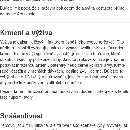
Budete mít pocit, že s každým pohledem do akvária cestujete přímo
do srdce Amazonie.
Krmení a výživa
Výživa je dalším klíčovým faktorem úspěšného chovu terčovců. Tito
nádherní cichlidi vyžadují pestrou a vysoce kvalitní stravu. Základem
krmení by měly být speciálně vyvinuté granule pro terčovce, které
obsahují všechny potřebné živiny. Jako doplňkové krmivo je vhodné
podávat mraženou artemii, patentky nebo černé komáří larvy. Krmte
raději častěji a v menších dávkách, ideálně 2–3× denně. Důležité je
vyhýbat se příliš tučným potravinám, jako je například hovězí srdce,
aby nedošlo k poškození vnitřních orgánů ryb.
Péče o krmení terčovců přináší radost z každodenní interakce s těmito
fascinujícími tvory.
Snášenlivost
Terčovci jsou mírumilovné, ale zároveň společenské ryby. Vytvářejí si