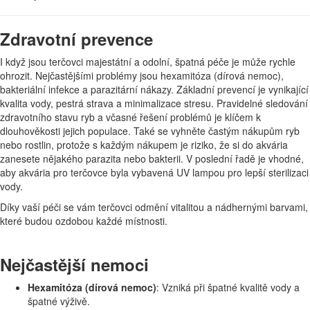
Zdravotní prevence
I když jsou terčovci majestátní a odolní, špatná péče je může rychle
ohrozit. Nejčastějšími problémy jsou hexamitóza (dírová nemoc),
bakteriální infekce a parazitární nákazy. Základní prevencí je vynikající
kvalita vody, pestrá strava a minimalizace stresu. Pravidelné sledování
zdravotního stavu ryb a včasné řešení problémů je klíčem k
dlouhověkosti jejich populace. Také se vyhněte častým nákupům ryb
nebo rostlin, protože s každým nákupem je riziko, že si do akvária
zanesete nějakého parazita nebo bakterii. V poslední řadě je vhodné,
aby akvária pro terčovce byla vybavená UV lampou pro lepší sterilizaci
vody.
Díky vaší péči se vám terčovci odmění vitalitou a nádhernými barvami,
které budou ozdobou každé místnosti.
Nejčastější nemoci
Hexamitóza (dírová nemoc)
: Vzniká při špatné kvalitě vody a
špatné výživě.